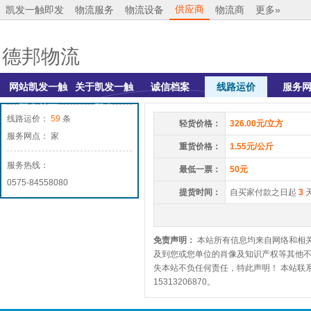
供应商
凯发一触即发
物流服务
物流设备
物流商
更多»
德邦物流
网站凯发一触
关于凯发一触
诚信档案
线路运价
服务
即发首页
即发
线路运价：
59
条
轻货价格：
326.00元/立方
服务网点： 家
重货价格：
1.55元/公斤
服务热线：
最低一票：
50元
0575-84558080
提货时间：
自买家付款之日起
3
免责声明：
本站所有信息均来自网络和相
及到您或您单位的肖像及知识产权等其他
失本站不负任何责任，特此声明！ 本站联系
15313206870。