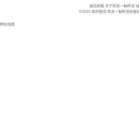
诚信档案
关于凯发一触即发
©2022 德邦物流 凯发一触即发
网站地图