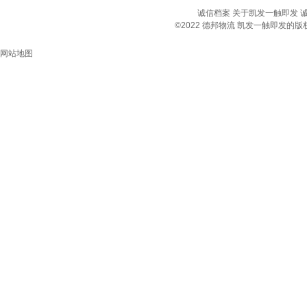
诚信档案
关于凯发一触即发
©2022 德邦物流 凯发一触即发
网站地图