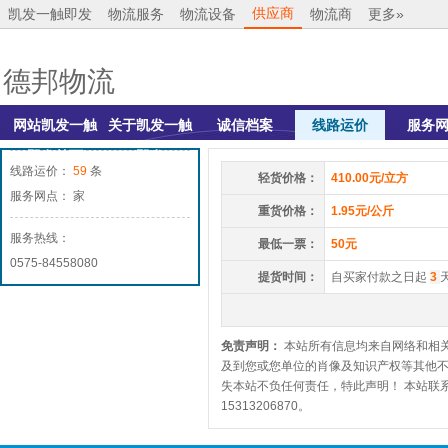
供应商
凯发一触即发
物流服务
物流设备
物流商
更多»
德邦物流
网站凯发一触
关于凯发一触
诚信档案
线路运价
服务
即发首页
即发
线路运价：
59
条
轻货价格：
410.00元/立方
服务网点： 家
重货价格：
1.95元/公斤
服务热线：
最低一票：
50元
0575-84558080
提货时间：
自买家付款之日起
3
免责声明：
本站所有信息均来自网络和相
及到您或您单位的肖像及知识产权等其他
失本站不负任何责任，特此声明！ 本站联系
15313206870。