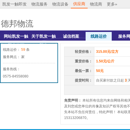
供应商
凯发一触即发
物流服务
物流设备
物流商
更多»
德邦物流
网站凯发一触
关于凯发一触
诚信档案
线路运价
服务
即发首页
即发
线路运价：
59
条
轻货价格：
315.00元/立方
服务网点： 家
重货价格：
1.50元/公斤
服务热线：
最低一票：
50元
0575-84558080
提货时间：
自买家付款之日起
3
免责声明：
本站所有信息均来自网络和相
及到您或您单位的肖像及知识产权等其他
失本站不负任何责任，特此声明！ 本站联系
15313206870。