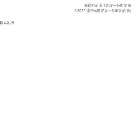
诚信档案
关于凯发一触即发
©2022 德邦物流 凯发一触即发
网站地图