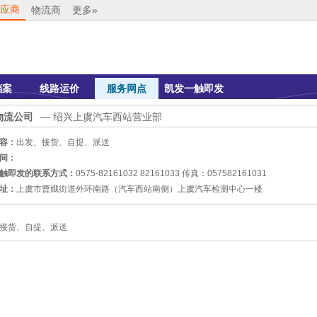
应商
物流商
更多»
档案
线路运价
服务网点
凯发一触即发
的联系方式
物流公司
— 绍兴上虞汽车西站营业部
容：
出发、接货、自提、派送
间：
触即发的联系方式：
0575-82161032 82161033 传真：057582161031
址：
上虞市曹娥街道外环南路（汽车西站南侧）上虞汽车检测中心一楼
发、接货、自提、派送