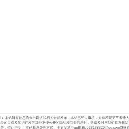
明：
本站所有信息均来自网络和相关会员发布，本站已经过审核，如有发现第三者他人
单位的肖像及知识产权等其他不便公开的隐私和商业信息时，敬请及时与我们联系删除
任，特此声明！ 本站联系处理方式：图文发送至qq邮箱:
523138820@qq.com
或微信: