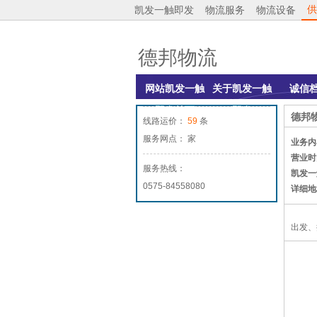
供
凯发一触即发
物流服务
物流设备
德邦物流
网站凯发一触
关于凯发一触
诚信
即发首页
即发
德邦
线路运价：
59
条
服务网点： 家
业务内
营业时
服务热线：
凯发一
0575-84558080
详细地
出