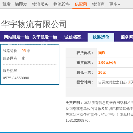
供应商
凯发一触即发
物流服务
物流设备
物流商
更多»
华宇物流有限公司
网站凯发一触
关于凯发一触
诚信档案
线路运价
服务
即发首页
即发
线路运价：
95
条
轻货价格：
面议
服务网点： 家
重货价格：
1.00元/公斤
服务热线：
最低一票：
20元
0575-84558080
提货时间：
自买家付款之日起
3
免责声明：
本站所有信息均来自网络和相
及到您或您单位的肖像及知识产权等其他
失本站不负任何责任，特此声明！ 本站联系
15313206870。