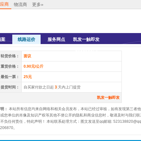
应商
物流商
更多»
档案
线路运价
服务网点
凯发一触即发
的联系方式
轻货价格：
面议
重货价格：
0.90元/公斤
最低一票：
25元
提货时间：
自买家付款之日起
3
天内上门提货
凯发一触即发
声明：
本站所有信息均来自网络和相关会员发布，本站已经过审核，如有发现第三者他
您或您单位的肖像及知识产权等其他不便公开的隐私和商业信息时，敬请及时与我们联
不负任何责任，特此声明！ 本站联系处理方式：图文发送至qq邮箱:
523138820@qq
3206870。