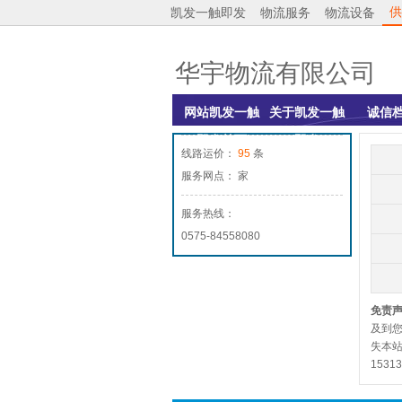
供
凯发一触即发
物流服务
物流设备
华宇物流有限公司
网站凯发一触
关于凯发一触
诚信
即发首页
即发
线路运价：
95
条
服务网点： 家
服务热线：
0575-84558080
免责
及到
失本站
1531