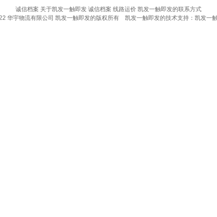
诚信档案
关于凯发一触即发
诚信档案
线路运价
凯发一触即发的联系方式
022 华宇物流有限公司 凯发一触即发的版权所有 凯发一触即发的技术支持：
凯发一