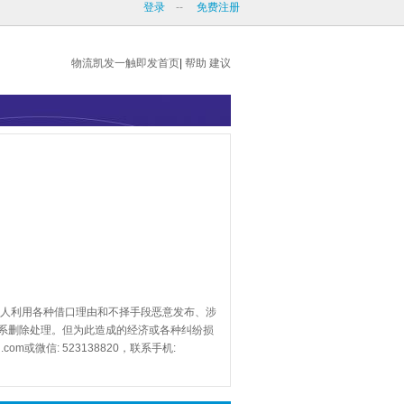
登录
--
免费注册
物流凯发一触即发首页
|
帮助
建议
人利用各种借口理由和不择手段恶意发布、涉
系删除处理。但为此造成的经济或各种纠纷损
.com
或微信: 523138820，联系手机: