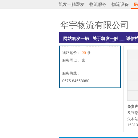
供
凯发一触即发
物流服务
物流设备
华宇物流有限公司
网站凯发一触
关于凯发一触
诚信
即发首页
即发
线路运价：
95
条
服务网点： 家
服务热线：
0575-84558080
免责
及到
失本站
1531