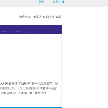
登录
--
免费注册
物流凯发一触即发首页
|
帮助
建议
人利用各种借口理由和不择手段恶意发布、涉
系删除处理。但为此造成的经济或各种纠纷损
.com
或微信: 523138820，联系手机: