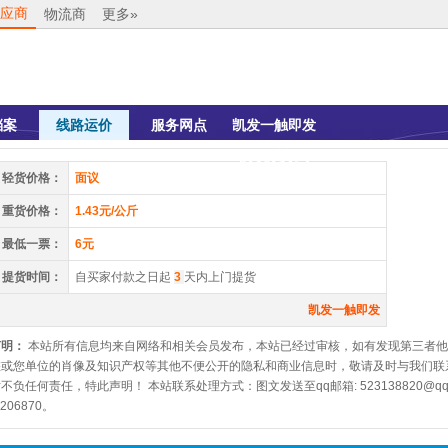
应商
物流商
更多»
档案
线路运价
服务网点
凯发一触即发
的联系方式
轻货价格：
面议
重货价格：
1.43元/公斤
最低一票：
6元
提货时间：
自买家付款之日起
3
天内上门提货
凯发一触即发
声明：
本站所有信息均来自网络和相关会员发布，本站已经过审核，如有发现第三者他
您或您单位的肖像及知识产权等其他不便公开的隐私和商业信息时，敬请及时与我们联
不负任何责任，特此声明！ 本站联系处理方式：图文发送至qq邮箱:
523138820@qq
3206870。