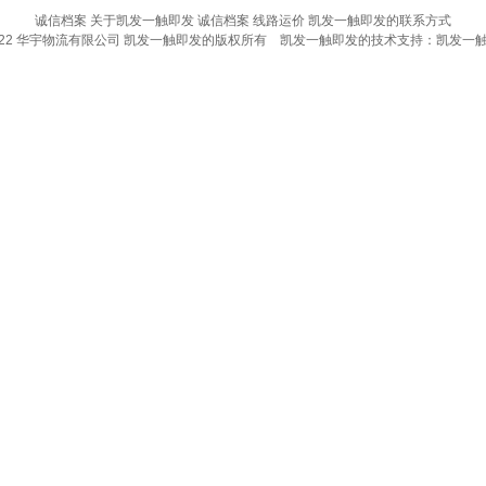
诚信档案
关于凯发一触即发
诚信档案
线路运价
凯发一触即发的联系方式
022 华宇物流有限公司 凯发一触即发的版权所有 凯发一触即发的技术支持：
凯发一