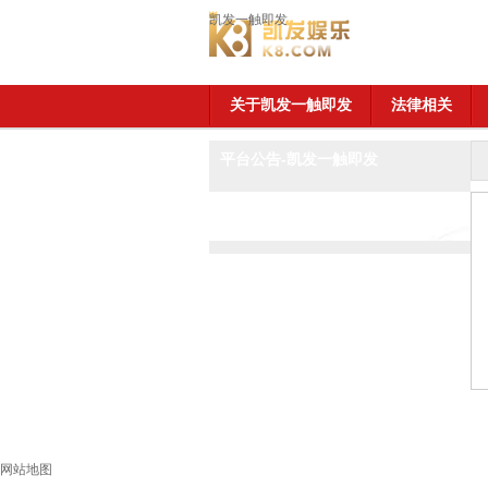
凯发一触即发
关于凯发一触即发
法律相关
平台公告-凯发一触即发
凯发一触即发的公告
网站地图