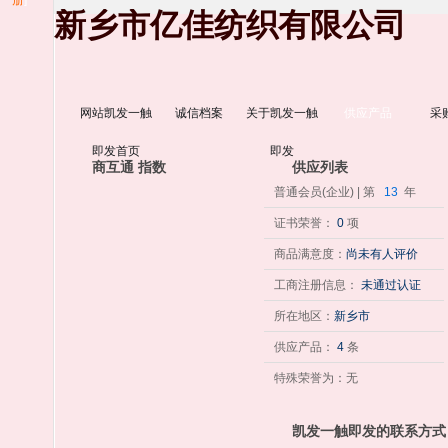
册
]
新乡市亿佳纺织有限公司
网站凯发一触
诚信档案
关于凯发一触
供应产品
采
即发首页
即发
商互通 指数
供应列表
普通会员(企业) | 第
13
年
证书荣誉：
0
项
商品满意度：
尚未有人评价
工商注册信息：
未通过认证
所在地区：
新乡市
供应产品：
4
条
特殊荣誉为：无
凯发一触即发的联系方式