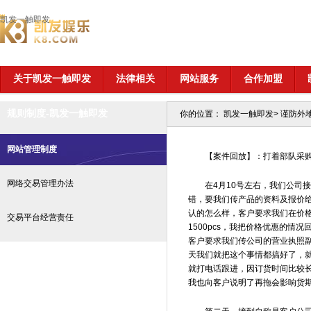
凯发一触即发
关于凯发一触即发
法律相关
网站服务
合作加盟
规则制度-凯发一触即发
你的位置：
凯发一触即发
>
谨防外
网站管理制度
【案件回放】：打着部队采
网络交易管理办法
在4月10号左右，我们公司
错，要我们传产品的资料及报价
认的怎么样，客户要求我们在价
交易平台经营责任
1500pcs，我把价格优惠的
客户要求我们传公司的营业执照
天我们就把这个事情都搞好了，
就打电话跟进，因订货时间比较
我也向客户说明了再拖会影响货