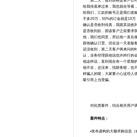
第二天，接到自称是客户公
给我传底单过来，我也就在等着
给我们，汇款的账号正是我们老
不多20万，50%的订金就是1
确认是否收到传真，我跟其说收
是否收到款，因该客户之前要求
他，我们也同意，所以他一直在
跟他确认订货。但在这一天老板
还没收到，第二天客户再来问的
认，业务经理跟他说也许跨行的
他这样说，直到现在有一个星期
他不在，还没来，找财务呢，也
样骗人的呢，大家要小心这些人
吸引而上当受骗。
对此类案件，结合相关用户
案件特点：
•发布虚构的大额求购信息（