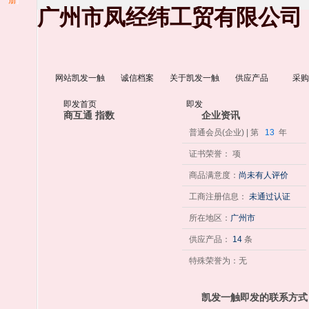
册
]
广州市凤经纬工贸有限公司
网站凯发一触
诚信档案
关于凯发一触
供应产品
采购
即发首页
即发
商互通 指数
企业资讯
普通会员(企业) | 第
13
年
证书荣誉： 项
商品满意度：
尚未有人评价
工商注册信息：
未通过认证
所在地区：
广州市
供应产品：
14
条
特殊荣誉为：无
凯发一触即发的联系方式