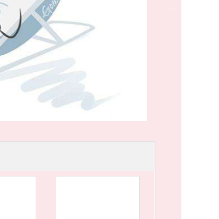
· · ·
彭连喜(个体经营)
联系电话:
575 81165293
e-mail: