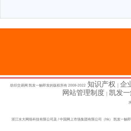
知识产权
企
纺织交易网 凯发一触即发的版权所有 2008-2022
│
网站管理制度
凯发一
│
水
浙江水大网络科技有限公司及 / 中国网上市场集团有限公司（hk） 凯发一触即发的