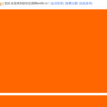
您好,欢迎来到纺织交易网tex86.cn !
[会员登录]
[免费注册]
[信息发布]