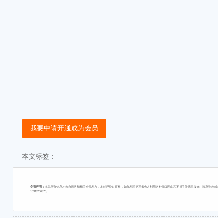
我要申请开通成为会员
本文标签：
免责声明：
本站所有信息均来自网络和相关会员发布，本站已经过审核，如有发现第三者他人利用各种借口理由和不择手段恶意发布、涉及到您或您
15313206870。