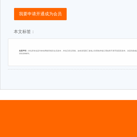
我要申请开通成为会员
本文标签：
免责声明：
本站所有信息均来自网络和相关会员发布，本站已经过审核，如有发现第三者他人利用各种借口理由和不择手段恶意发布、涉及到您或您
15313206870。