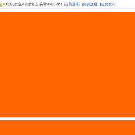
您好,欢迎来到纺织交易网tex86.cn !
[会员登录]
[免费注册]
[信息发布]