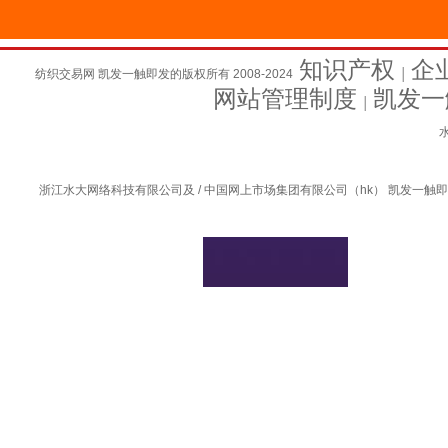
知识产权
企
纺织交易网 凯发一触即发的版权所有 2008-2024
│
网站管理制度
凯发一
│
水
浙江水大网络科技有限公司及 / 中国网上市场集团有限公司（hk） 凯发一触即发的