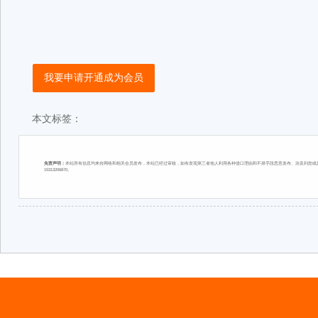
我要申请开通成为会员
本文标签：
免责声明：
本站所有信息均来自网络和相关会员发布，本站已经过审核，如有发现第三者他人利用各种借口理由和不择手段恶意发布、涉及到您或您
15313206870。