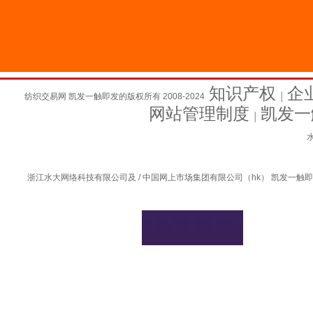
知识产权
企
纺织交易网 凯发一触即发的版权所有 2008-2024
│
网站管理制度
凯发一
│
水
浙江水大网络科技有限公司及 / 中国网上市场集团有限公司（hk） 凯发一触即发的