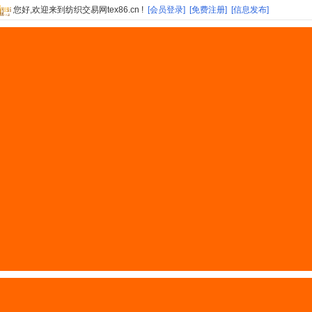
您好,欢迎来到纺织交易网tex86.cn !
[会员登录]
[免费注册]
[信息发布]