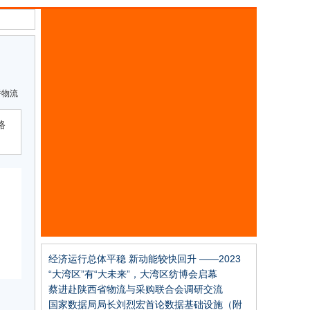
桥物流
路
经济运行总体平稳 新动能较快回升 ——2023
年11月份制造业pmi分析
“大湾区”有“大未来”，大湾区纺博会启幕
蔡进赴陕西省物流与采购联合会调研交流
国家数据局局长刘烈宏首论数据基础设施（附