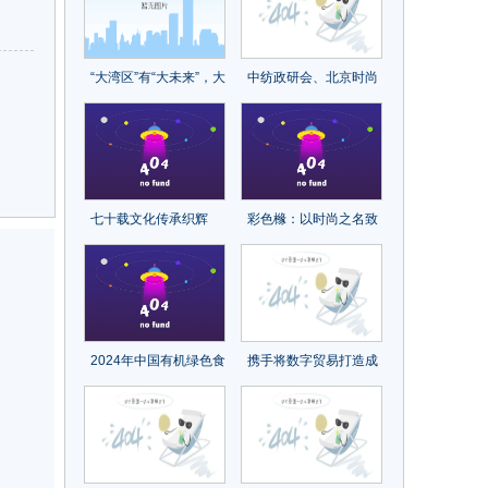
“大湾区”有“大未来”，大
中纺政研会、北京时尚
湾区纺博会启幕
控股共同推动发展软实
力全面提升
七十载文化传承织辉
彩色橼：以时尚之名致
煌，再出发砥砺前行续
敬手绘技艺
新章！中国纺织出版社
成立70周年纪念大会召
开
2024年中国有机绿色食
携手将数字贸易打造成
品展览会/南京特色农产
为共同发展的新引擎
品博览会
——从数贸会看数字经
济发展新动能
山东
上海