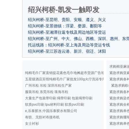
绍兴柯桥-凯发一触即发
绍兴柯桥-至昆明、贵阳、安顺、遵义、兴义
绍兴柯桥-至景德镇：浮梁、婺源、鄱阳等
绍兴柯桥-至湘潭往返专线及周边地区等货运
绍兴柯桥-至广州、中大、佛山、西樵、深圳、惠州、东
托运线路：绍兴柯桥-至上海及周边等货运专线
绍兴柯桥-至江苏连云港、新沂、宿迁、沭阳
求购棉亚麻
纯棉毛巾厂家直销提花素色毛巾地摊超市货源广告礼品洗浴毛巾
紧急求购亚
五星级酒店宾馆纯棉毛巾厂家批发100g火疗洗浴专用纯色毛巾定做
紧急求购各
广州吊粒 吊粒 深圳吊粒生产家
紧急求购欧
服装吊粒 东莞吊粒 珠海吊粒
紧急求购各
大量生产包装带印刷 绳带印刷 包装绳带印刷
紧急求购染
软质pvc印刷 tpu材料印刷 软质pvc印刷
紧急求购全棉
e,乐泰胶水,中国乐泰胶水有限公司
紧急求购单
有纺、无纺衬布接布机
紧急求购珊
女士衬衫
紧急求购单