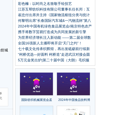
全文）
彩色橼：以时尚之名致敬手绘技艺
江苏互帮纺织科技有限公司董事长任长邦：互
帮互助，打造国产莱赛尔民族品牌
崔忠付出席并主持《国家物流枢纽分类与统计
指标体系》 行业标准审查会
何黎明出席“长春国际汽车城&一汽物流杯”第八
届全国大学生物流设计大赛签约启动仪式
2024年中国有机绿色食品展览会/南京特色农产
品博览会
携手将数字贸易打造成为共同发展的新引擎
——从数贸会看数字经济发展新动能
为世界经济增长注入新动能 ——第二届全球数
字贸易博览会取得丰硕成果
全国16强新人主播即将开启“天门之约”！
2023“天门杯”中国服装电商时尚主播大赛半决
七十载文化传承织辉煌，再出发砥砺前行续新
轻纺城
赛圆满举行
章！中国纺织出版社成立70周年纪念大会召开
“柯桥优选—好面料 柯桥造”走进武汉对接会圆
满成功
5万元金奖出炉|第二十届中国（大朗）毛织服
装设计大赛圆满结束
单
此
国际纺织机械展览会孟
2024年中国食品饮料博
加拉国观众组织推介会
览会/南京食品饮料展览
再获关注
会