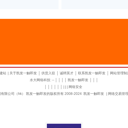
建站
|
关于凯发一触即发
│
供货入驻
│
诚聘英才
│
联系凯发一触即发
│
网站管理制
水大网络科技: -- │ │ │ │
凯发一触即发
│ │ │
│ │ │ │ │ │ | | |
网络安全
限公司（hk） 凯发一触即发的版权所有 2008-2024
凯发一触即发
|
网络交易管