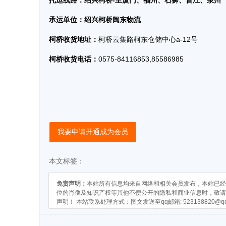
托运线路：绍兴柯桥-至厦门、福州、石狮、晋江、泉州
承运单位：绍兴柯桥闽东物流
柯桥收货地址：
柯桥云集路柯东仓储中心a-12号
柯桥收货电话：
0575-84116853,85586985
我要申请开通成为会员
本文标签：
免责声明：
本站所有信息均来自网络和相关会员发布，本站已经
位的肖像及知识产权等其他不便公开的隐私和商业信息时，敬请
声明！ 本站联系处理方式：图文发送至qq邮箱:
523138820@q