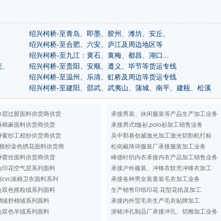
绍兴柯桥-至青岛、即墨、胶州、潍坊、安丘、
绍兴柯桥-至合肥、六安、庐江及周边地区等
绍兴柯桥-至九江：黄石、黄梅、都昌、湖口...
莞、
绍兴柯桥-至贵阳、安顺、遵义、毕节等货运专线
绍兴柯桥-至温州、乐清、虹桥及周边等货运专线
绍兴柯桥-至建阳、邵武、武夷山、蒲城、南平、建瓯、松溪
涂层过胶面料供货商供货
承接男装、休闲服装等产品生产加工业务
麻棉麻面料供货商供货
承接男式t恤衫,polo衫加工销售业务
种窗纱工程纱供货商供货
吴中郭巷创威激光加工激光切割机打标
根纱染色绣花面料供货商
松岗戴琦诗服装厂承接服装加工业务
种蕾丝面料供货商供货
峰德针织内衣承接内衣产品加工销售业务
色印花空气层系列面料
承接户外服装、冲锋衣软壳冲锋衣加工
cvc涤棉卫衣面料系列
承接各种男女装童装毛衣加工业务
色双色摇粒绒系列面料
生产销售印纸印花 花型花纸及加工
瑚绒舒棉绒系列面料
承接内外贸毛衣生产毛衣贴牌加工
色双色羊绒系列面料
浙铭冲孔制品厂承接冲孔、切雕加工业务