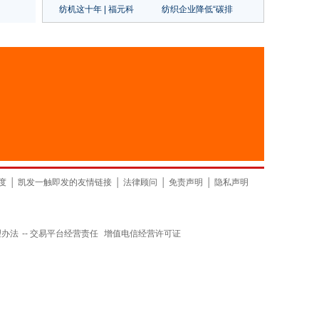
纺机这十年 | 福元科
纺织企业降低“碳排
技：在染色工程自动化
放”，尤尼吉可、帝人、
中建立优势
东洋纺等这些日本企业
的经验可以借鉴
度
│
凯发一触即发的友情链接
│
法律顾问
│
免责声明
│
隐私声明
理办法
--
交易平台经营责任
增值电信经营许可证