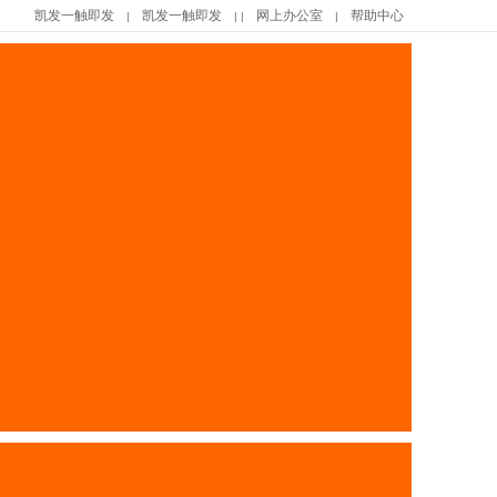
凯发一触即发
凯发一触即发
网上办公室
帮助中心
|
| |
|
|