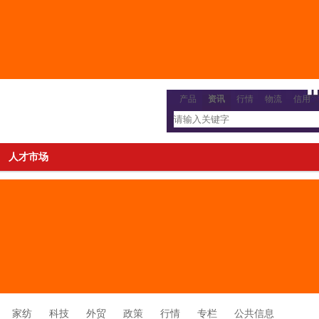
产品
资讯
行情
物流
信用
人才市场
家纺
科技
外贸
政策
行情
专栏
公共信息