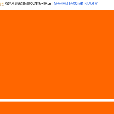
您好,欢迎来到纺织交易网tex86.cn !
[会员登录]
[免费注册]
[信息发布]