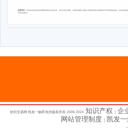
免责声明：
本站所有信息均来自网络和相关会员发布，本站已经过审核，如有发现第三者他人利用各种借口理由和不择手段恶意发布、涉及到您或您
15313206870。
知识产权
企
纺织交易网 凯发一触即发的版权所有 2008-2024
│
网站管理制度
凯发一
│