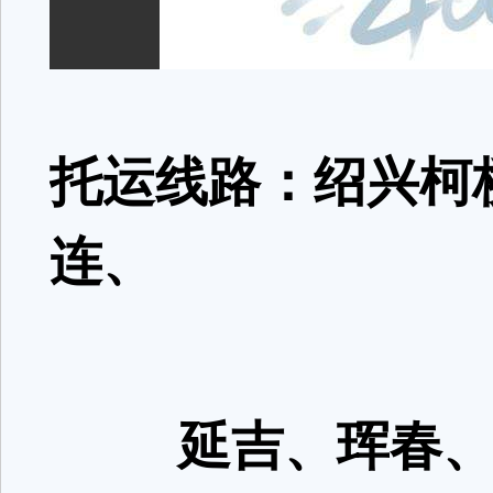
托运线路：绍兴柯
连、
延吉、珲春、公