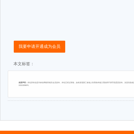
我要申请开通成为会员
本文标签：
免责声明：
本站所有信息均来自网络和相关会员发布，本站已经过审核，如有发现第三者他人利用各种借口理由和不择手段恶意发布、涉及到您或您
15313206870。