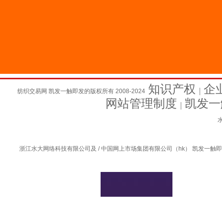
知识产权
企
纺织交易网 凯发一触即发的版权所有 2008-2024
│
网站管理制度
凯发一
│
水
浙江水大网络科技有限公司及 / 中国网上市场集团有限公司（hk） 凯发一触即发的