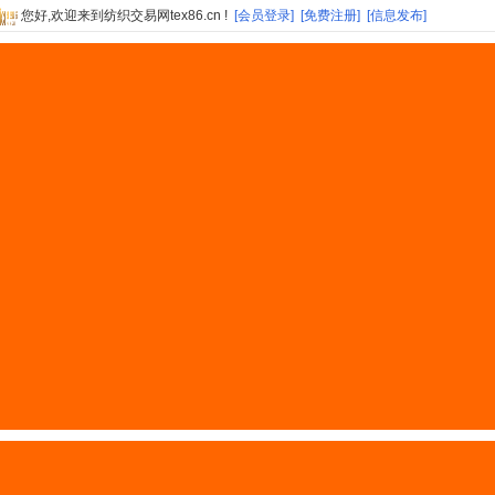
您好,欢迎来到纺织交易网tex86.cn !
[会员登录]
[免费注册]
[信息发布]