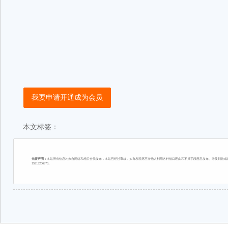
我要申请开通成为会员
本文标签：
免责声明：
本站所有信息均来自网络和相关会员发布，本站已经过审核，如有发现第三者他人利用各种借口理由和不择手段恶意发布、涉及到您或您
15313206870。