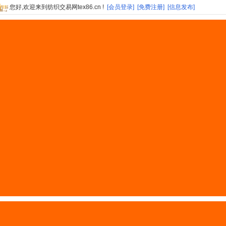
您好,欢迎来到纺织交易网tex86.cn !
[会员登录]
[免费注册]
[信息发布]