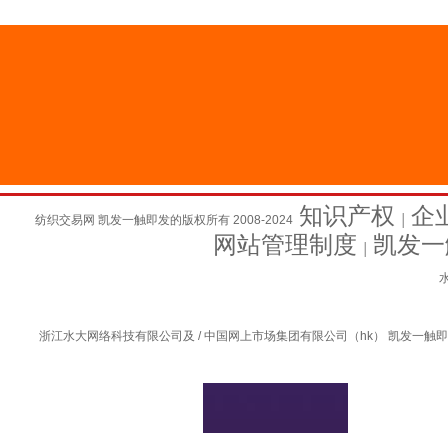
知识产权
企
纺织交易网 凯发一触即发的版权所有 2008-2024
│
网站管理制度
凯发一
│
水
浙江水大网络科技有限公司及 / 中国网上市场集团有限公司（hk） 凯发一触即发的