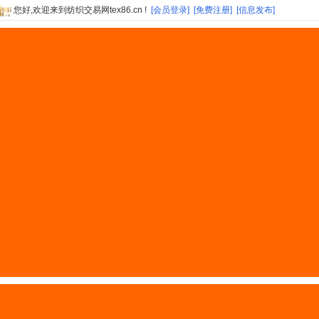
您好,欢迎来到纺织交易网tex86.cn !
[会员登录]
[免费注册]
[信息发布]