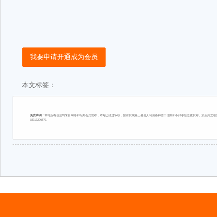
我要申请开通成为会员
本文标签：
免责声明：
本站所有信息均来自网络和相关会员发布，本站已经过审核，如有发现第三者他人利用各种借口理由和不择手段恶意发布、涉及到您或您
15313206870。