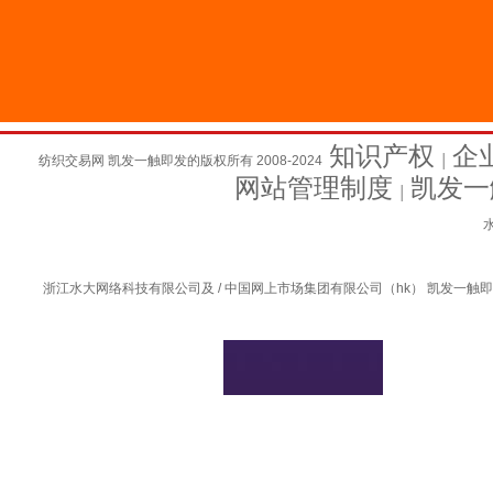
知识产权
企
纺织交易网 凯发一触即发的版权所有 2008-2024
│
网站管理制度
凯发一
│
水
浙江水大网络科技有限公司及 / 中国网上市场集团有限公司（hk） 凯发一触即发的