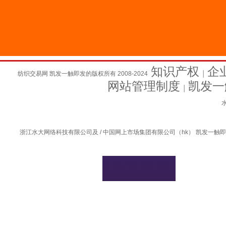
知识产权
企
纺织交易网 凯发一触即发的版权所有 2008-2024
│
网站管理制度
凯发一
│
水
浙江水大网络科技有限公司及 / 中国网上市场集团有限公司（hk） 凯发一触即发的