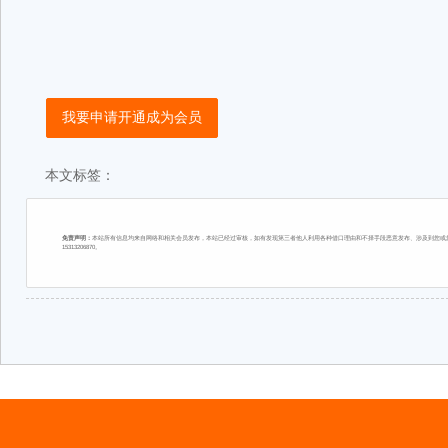
我要申请开通成为会员
本文标签：
免责声明：
本站所有信息均来自网络和相关会员发布，本站已经过审核，如有发现第三者他人利用各种借口理由和不择手段恶意发布、涉及到您或您
15313206870。