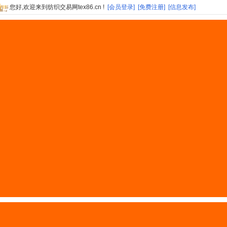
您好,欢迎来到纺织交易网tex86.cn !
[会员登录]
[免费注册]
[信息发布]