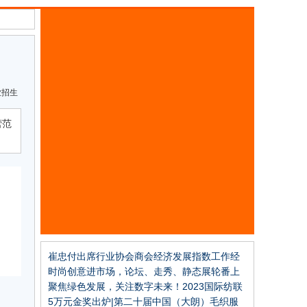
业招生
营范
崔忠付出席行业协会商会经济发展指数工作经
验分享会
时尚创意进市场，论坛、走秀、静态展轮番上
演
聚焦绿色发展，关注数字未来！2023国际纺联
年会在绍兴柯桥召开
5万元金奖出炉|第二十届中国（大朗）毛织服