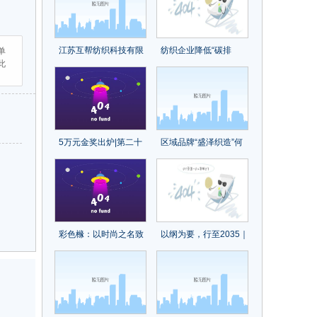
江苏互帮纺织科技有限
纺织企业降低“碳排
单
此
公司董事长任长邦：互
放”，尤尼吉可、帝人、
帮互助，打造国产莱赛
东洋纺等这些日本企业
尔民族品牌
的经验可以借鉴
5万元金奖出炉|第二十
区域品牌“盛泽织造”何
届中国（大朗）毛织服
以快速崛起？
装设计大赛圆满结束
彩色橼：以时尚之名致
以纲为要，行至2035｜
敬手绘技艺
揭秘现代化产业体系中
的“阳光基因”