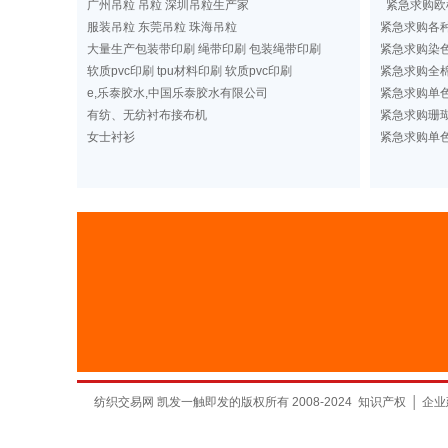
广州吊粒 吊粒 深圳吊粒生产家
紧急求购欧
服装吊粒 东莞吊粒 珠海吊粒
紧急求购各
大量生产包装带印刷 绳带印刷 包装绳带印刷
紧急求购染
软质pvc印刷 tpu材料印刷 软质pvc印刷
紧急求购全棉
e,乐泰胶水,中国乐泰胶水有限公司
紧急求购单
有纺、无纺衬布接布机
紧急求购珊
女士衬衫
紧急求购单
纺织交易网 凯发一触即发的版权所有 2008-2024
知识产权
│
企业