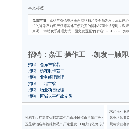
本文标签：
免责声明：
本站所有信息均来自网络和相关会员发布，本站已经
位的肖像及知识产权等其他不便公开的隐私和商业信息时，敬请
声明！ 本站联系处理方式：图文发送至qq邮箱:
523138820@q
招聘：杂工 操作工 -凯发一触即
招聘：仓库主管若干
招聘：绣花制卡若干
招聘：业务经理助理
招聘：工程主管
招聘：物业项目经理
招聘：区域人事行政专员
求购棉亚麻
纯棉毛巾厂家直销提花素色毛巾地摊超市货源广告礼品洗浴毛巾
紧急求购亚
五星级酒店宾馆纯棉毛巾厂家批发100g火疗洗浴专用纯色毛巾定做
紧急求购各