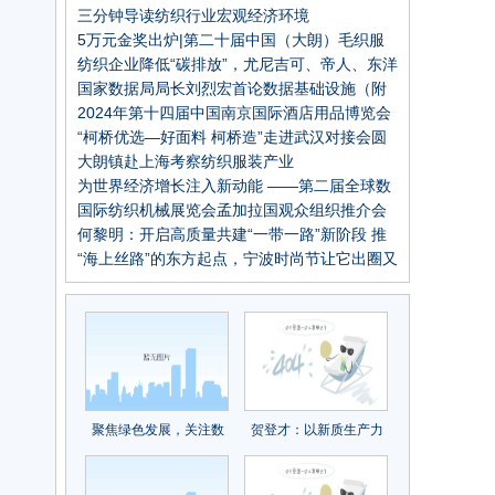
装设计大赛圆满结束
三分钟导读纺织行业宏观经济环境
5万元金奖出炉|第二十届中国（大朗）毛织服
装设计大赛圆满结束
纺织企业降低“碳排放”，尤尼吉可、帝人、东洋
纺等这些日本企业的经验可以借鉴
国家数据局局长刘烈宏首论数据基础设施（附
全文）
2024年第十四届中国南京国际酒店用品博览会
“柯桥优选—好面料 柯桥造”走进武汉对接会圆
满成功
大朗镇赴上海考察纺织服装产业
为世界经济增长注入新动能 ——第二届全球数
字贸易博览会取得丰硕成果
国际纺织机械展览会孟加拉国观众组织推介会
再获关注
何黎明：开启高质量共建“一带一路”新阶段 推
动国际物流与供应链高质量发展
“海上丝路”的东方起点，宁波时尚节让它出圈又
出彩！
聚焦绿色发展，关注数
贺登才：以新质生产力
字未来！2023国际纺联
助力数字物流创新发展
年会在绍兴柯桥召开