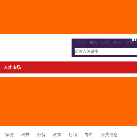
产品
资讯
行情
物流
信用
人才市场
家纺
科技
外贸
政策
行情
专栏
公共信息