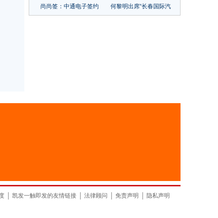
尚尚签：中通电子签约
何黎明出席“长春国际汽
中台凯发一触即发的解
车城&一汽物流杯”第八
决方案
届全国大学生物流设计
大赛签约启动仪式
山东
上海
度
│
凯发一触即发的友情链接
│
法律顾问
│
免责声明
│
隐私声明