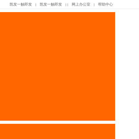
凯发一触即发
凯发一触即发
网上办公室
帮助中心
|
| |
|
|