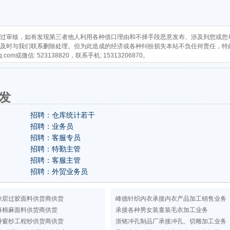
过审核，如有发现第三者他人利用各种借口理由和不择手段恶意发布、涉及到您或您
及时与我们联系删除处理。但为此造成的经济或各种纠纷损失本站不负任何责任，特
q.com
或微信: 523138820，联系手机: 15313206870。
发
招聘：仓库统计若干
招聘：业务员
招聘：客服专员
招聘：特勤主管
招聘：客服主管
招聘：外贸业务员
涂层过胶面料供货商供货
峰德针织内衣承接内衣产品加工销售业务
麻棉麻面料供货商供货
承接各种男女装童装毛衣加工业务
种窗纱工程纱供货商供货
浙铭冲孔制品厂承接冲孔、切雕加工业务