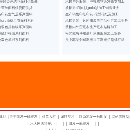
根纱染色绣花面料供货商
承接户外服装、冲锋衣软壳冲锋衣加工
种蕾丝面料供货商供货
承接男式t恤衫,polo衫加工销售业务
色印花空气层系列面料
生产销售印纸印花 花型花纸及加工
cvc涤棉卫衣面料系列
承接男装、休闲服装等产品生产加工业务
色双色摇粒绒系列面料
承接内外贸毛衣生产毛衣贴牌加工
瑚绒舒棉绒系列面料
松岗戴琦诗服装厂承接服装加工业务
色双色羊绒系列面料
吴中郭巷创威激光加工激光切割机打标
建站
|
关于凯发一触即发
│
供货入驻
│
诚聘英才
│
联系凯发一触即发
│
网站管理制
水大网络科技: -- │ │ │ │
凯发一触即发
│ │ │