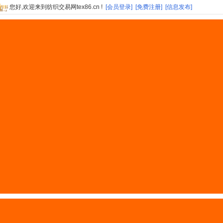
您好,欢迎来到纺织交易网tex86.cn !
[会员登录]
[免费注册]
[信息发布]