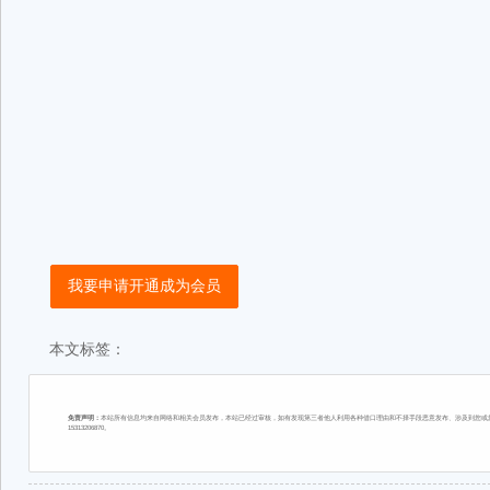
我要申请开通成为会员
本文标签：
免责声明：
本站所有信息均来自网络和相关会员发布，本站已经过审核，如有发现第三者他人利用各种借口理由和不择手段恶意发布、涉及到您或您
15313206870。