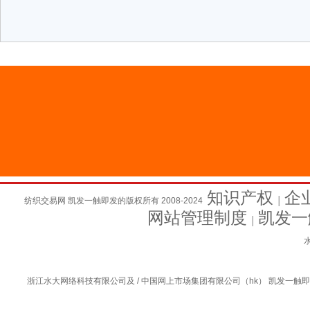
知识产权
企
纺织交易网 凯发一触即发的版权所有 2008-2024
│
网站管理制度
凯发一
│
水
浙江水大网络科技有限公司及 / 中国网上市场集团有限公司（hk） 凯发一触即发的