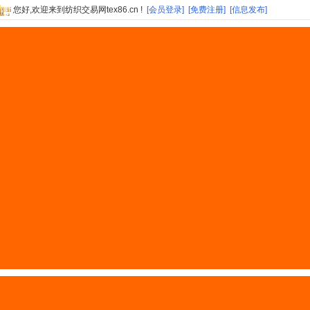
您好,欢迎来到纺织交易网tex86.cn !
[会员登录]
[免费注册]
[信息发布]