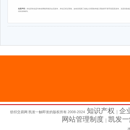
免责声明：
本站所有信息均来自网络和相关会员发布，本站已经过审核，如有发现第三者他人利用各种借口理由和不择手段恶意发布、涉及到您或您
15313206870。
知识产权
企
纺织交易网 凯发一触即发的版权所有 2008-2024
│
网站管理制度
凯发一
│
水