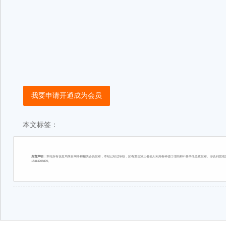
我要申请开通成为会员
本文标签：
免责声明：
本站所有信息均来自网络和相关会员发布，本站已经过审核，如有发现第三者他人利用各种借口理由和不择手段恶意发布、涉及到您或您
15313206870。