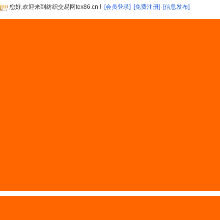
您好,欢迎来到纺织交易网tex86.cn !
[会员登录]
[免费注册]
[信息发布]