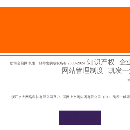
知识产权
企
纺织交易网 凯发一触即发的版权所有 2008-2024
│
网站管理制度
凯发一
│
水
浙江水大网络科技有限公司及 / 中国网上市场集团有限公司（hk） 凯发一触即发的