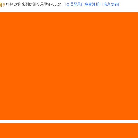
您好,欢迎来到纺织交易网tex86.cn !
[会员登录]
[免费注册]
[信息发布]