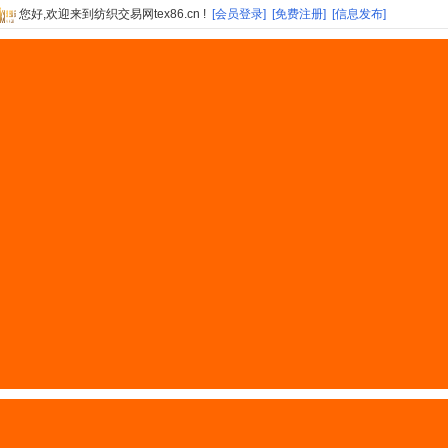
您好,欢迎来到纺织交易网tex86.cn !
[会员登录]
[免费注册]
[信息发布]