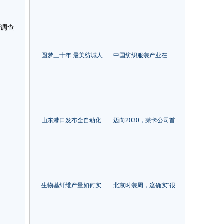
濮院开幕
记、董事长刘伟：两代
纺织人 共筑箭鹿梦！
报调查
圆梦三十年 最美纺城人
中国纺织服装产业在
| 以原创之力，为品牌赋
rcep下探寻开放合作与
能！访浙江捷信纺织科
共赢！
技有限公司总经理刘化
海
山东港口发布全自动化
迈向2030，莱卡公司首
集装箱码头智能管控系
度发布⟪地球议程更新⟫
统
生物基纤维产量如何实
北京时装周，这确实“很
现年均增长20%，这场
北京”！
在安徽蚌埠召开的论坛
指出了方向