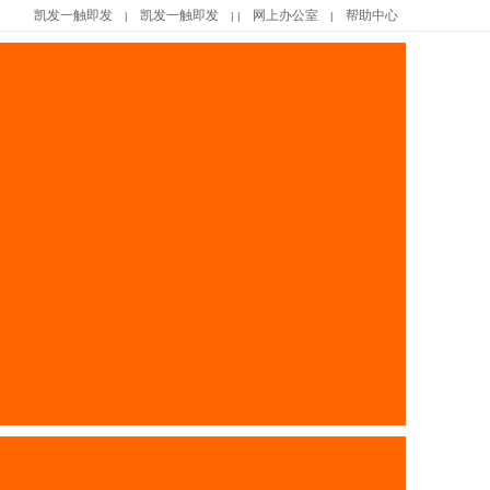
凯发一触即发
凯发一触即发
网上办公室
帮助中心
|
| |
|
|