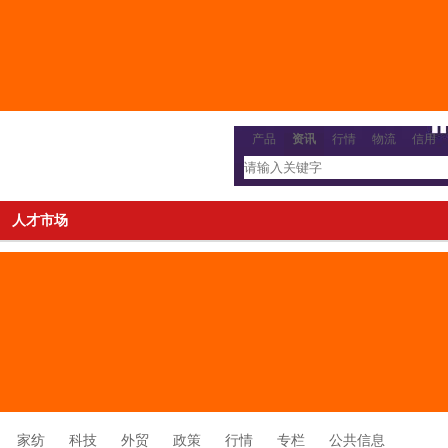
产品
资讯
行情
物流
信用
人才市场
家纺
科技
外贸
政策
行情
专栏
公共信息