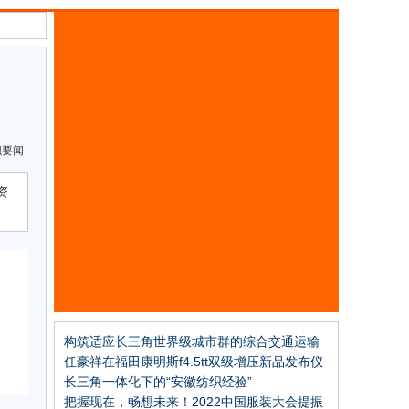
织要闻
资
构筑适应长三角世界级城市群的综合交通运输
体系
任豪祥在福田康明斯f4.5tt双级增压新品发布仪
式上的讲话
长三角一体化下的“安徽纺织经验”
把握现在，畅想未来！2022中国服装大会提振