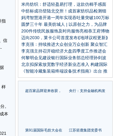
行业信心
米尚纺织：舒适轻盈易打理，这款仿棉手感面
料你不能错过！
中纺标成功登陆北交所！成首家纺织品检测细
分领域上市公司
妈湾智慧港开港一周年实现吞吐量突破100万标
导指
箱
圆梦三十年 最美纺城人 | 以原创之力，为品牌
赋能！访浙江捷信纺织科技有限公司总经理刘
200件传统民族服饰及时尚服饰亮相恭王府博物
化海
馆，中华民族服饰艺术展览隆重开幕
迈向2030，莱卡公司首度发布⟪地球议程更新⟫
、信
李克强：持续推进大众创业万众创新 聚众智汇
-
众力发展市场主体壮大经济新动能
李克强主持召开稳经济大盘四季度工作推进会
议 韩正出席
何黎明会见建设银行国际业务部总经理孙剑波
北京拟探索放宽数字经济新业态准入 构建国际
据
互联网数据专用通道
《智能冷藏集装箱终端设备技术指南》出台 推
动冷藏集装箱全流程智能化管理
。样
超百家品牌迎来收获，
央行：支持金融机构发
2022中国服装成长型品
放重点领域设备更新改
牌在常熟发布
造贷款
部分。
成本
第91届国际毛纺大会在
江苏箭鹿集团党委书
21