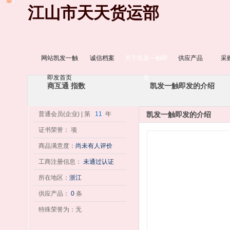
册
]
江山市天天货运部
网站凯发一触
诚信档案
关于凯发一触即
供应产品
采
即发首页
发
商互通 指数
凯发一触即发的介绍
普通会员(企业) | 第
11
年
凯发一触即发的介绍
证书荣誉： 项
商品满意度：
尚未有人评价
工商注册信息：
未通过认证
所在地区：
浙江
供应产品：
0
条
特殊荣誉为：无