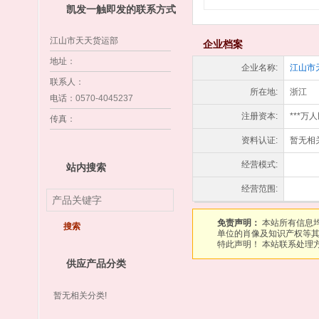
凯发一触即发的联系方式
江山市天天货运部
企业档案
地址
：
企业名称:
江山市
联系人
：
所在地:
浙江
电话
：0570-4045237
注册资本:
***万
传真
：
资料认证:
暂无相
经营模式:
站内搜索
经营范围:
免责声明：
本站所有信息
单位的肖像及知识产权等
特此声明！ 本站联系处理方
供应产品分类
暂无相关分类!