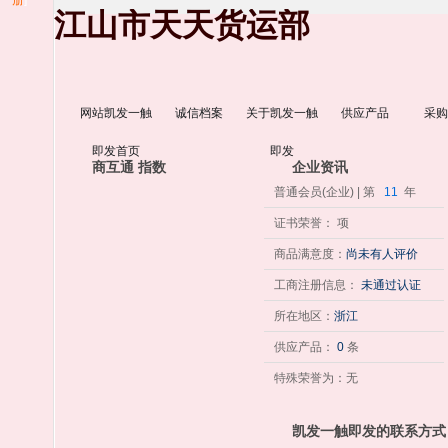
册
]
江山市天天货运部
网站凯发一触
诚信档案
关于凯发一触
供应产品
采购
即发首页
即发
商互通 指数
企业资讯
普通会员(企业) | 第
11
年
证书荣誉： 项
商品满意度：
尚未有人评价
工商注册信息：
未通过认证
所在地区：
浙江
供应产品：
0
条
特殊荣誉为：无
凯发一触即发的联系方式