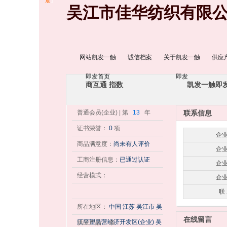
册
]
吴江市佳华纺织有限
网站凯发一触
诚信档案
关于凯发一触
供应
即发首页
即发
商互通 指数
凯发一触即
普通会员(企业) | 第
13
年
联系信息
证书荣誉：
0
项
企业
商品满意度：
尚未有人评价
企业
工商注册信息：
已通过认证
企业
经营模式：
企业
联 
所在地区：
中国 江苏 吴江市 吴
在线留言
江平望民营经济开发区(企业) 吴
供应产品： 条