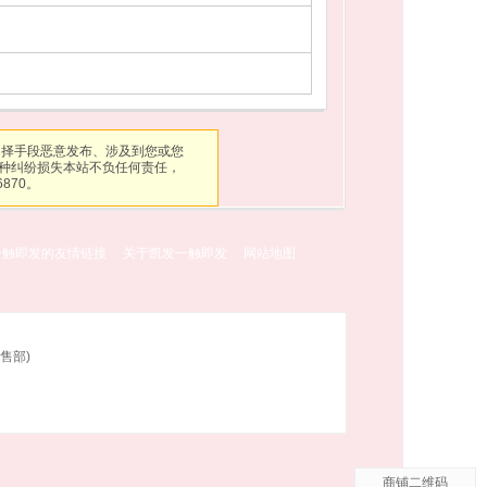
不择手段恶意发布、涉及到您或您
种纠纷损失本站不负任何责任，
6870。
一触即发的友情链接
关于凯发一触即发
网站地图
售部)
商铺二维码