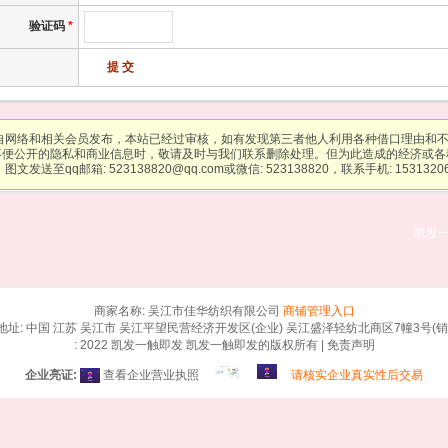
验证码
*
自网络和相关会员发布，本站已经过审核，如有发现第三者他人利用各种借口理由和
不便公开的隐私和商业信息时，敬请及时与我们联系删除处理。但为此造成的经济或各
图文发送至qq邮箱:
523138820@qq.com
或微信: 523138820，联系手机: 1531320
凯发
商家名称: 吴江市佳华纺织有限公司
商铺管理入口
地址: 中国 江苏 吴江市 吴江平望民营经济开发区(企业) 吴江盛泽轻纺北商区7幢3号(销
: 2022
凯发一触即发
凯发一触即发的版权所有 |
免责声明
企业亮证:
查看企业营业执照
请核实企业真实性后交易