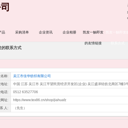
公司
产品
采购清单
企业资讯
企业相册
凯发一触即发
凯发一触即发
的友情链接
联系方式
发的联系方式
名称:
吴江市佳华纺织有限公司
地址:
中国 江苏 吴江市 吴江平望民营经济开发区(企业) 吴江盛泽轻纺北商区7幢3号
电话:
0512 63527706
网址:
https://www.tex86.cn/shop/jiahuafz
系 人:
（先生）