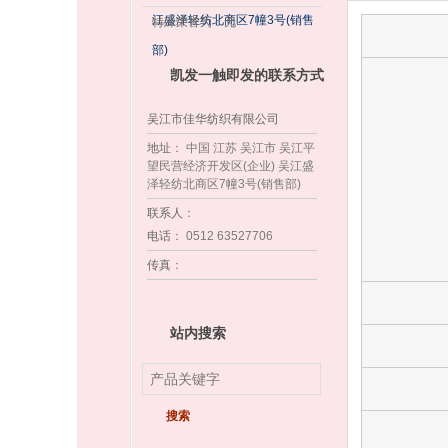
江盛泽轻纺北商区7幢3号(销售
特殊荣誉为：无
部)
凯发一触即发的联系方式
吴江市佳华纺织有限公司
地址
： 中国 江苏 吴江市 吴江平
望民营经济开发区(企业) 吴江盛
泽轻纺北商区7幢3号(销售部)
联系人
：
电话
： 0512 63527706
传真
：
站内搜索