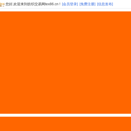
您好,欢迎来到纺织交易网tex86.cn !
[会员登录]
[免费注册]
[信息发布]