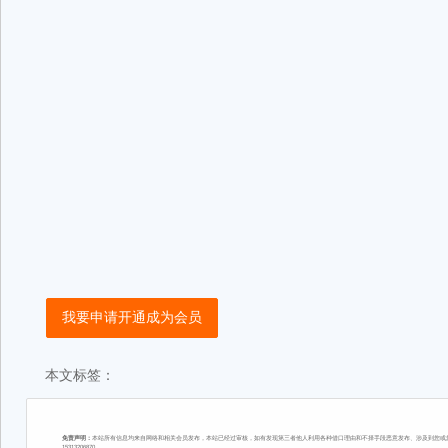
我要申请开通成为会员
本文标签：
免责声明：
本站所有信息均来自网络和相关会员发布，本站已经过审核，如有发现第三者他人利用各种借口理由和不择手段恶意发布、涉及到您或您
15313206870。