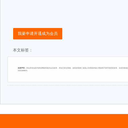
我要申请开通成为会员
本文标签：
免责声明：
本站所有信息均来自网络和相关会员发布，本站已经过审核，如有发现第三者他人利用各种借口理由和不择手段恶意发布、涉及到您或您
15313206870。