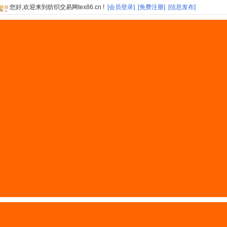
您好,欢迎来到纺织交易网tex86.cn !
[会员登录]
[免费注册]
[信息发布]