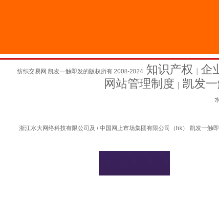
知识产权
企
纺织交易网 凯发一触即发的版权所有 2008-2024
│
网站管理制度
凯发一
│
水
浙江水大网络科技有限公司及 / 中国网上市场集团有限公司（hk） 凯发一触即发的