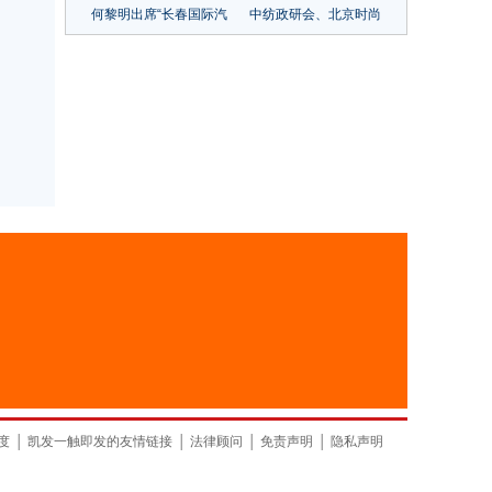
何黎明出席“长春国际汽
中纺政研会、北京时尚
车城&一汽物流杯”第八
控股共同推动发展软实
届全国大学生物流设计
力全面提升
大赛签约启动仪式
山东
上海
度
│
凯发一触即发的友情链接
│
法律顾问
│
免责声明
│
隐私声明