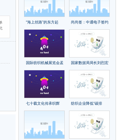
济发展新动能
尔民族品牌
“海上丝路”的东方起
尚尚签：中通电子签约
单
此
点，宁波时尚节让它出
中台凯发一触即发的解
圈又出彩！
决方案
国际纺织机械展览会孟
国家数据局局长刘烈宏
加拉国观众组织推介会
首论数据基础设施（附
再获关注
全文）
七十载文化传承织辉
纺织企业降低“碳排
煌，再出发砥砺前行续
放”，尤尼吉可、帝人、
新章！中国纺织出版社
东洋纺等这些日本企业
成立70周年纪念大会召
的经验可以借鉴
开