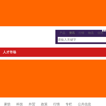
产品
资讯
行情
物流
信用
人才市场
家纺
科技
外贸
政策
行情
专栏
公共信息