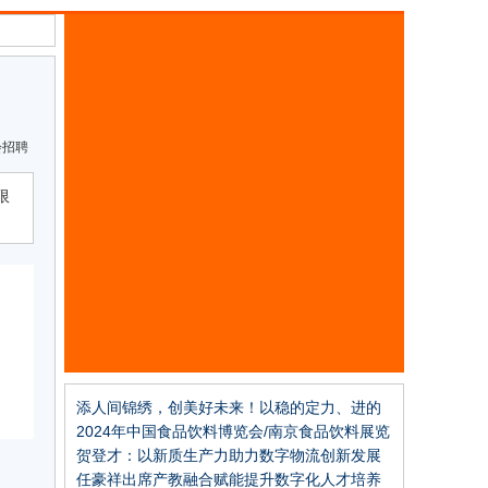
会招聘
限
添人间锦绣，创美好未来！以稳的定力、进的
姿态推进纺织现代化产业体系建设，中国纺织
2024年中国食品饮料博览会/南京食品饮料展览
工业联合会2023年年中工作会议召开
会
贺登才：以新质生产力助力数字物流创新发展
任豪祥出席产教融合赋能提升数字化人才培养