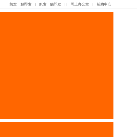
凯发一触即发
凯发一触即发
网上办公室
帮助中心
|
| |
|
|