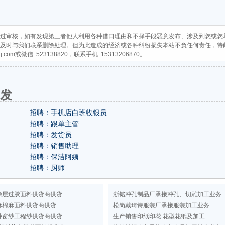
过审核，如有发现第三者他人利用各种借口理由和不择手段恶意发布、涉及到您或您
及时与我们联系删除处理。但为此造成的经济或各种纠纷损失本站不负任何责任，特
q.com
或微信: 523138820，联系手机: 15313206870。
即发
招聘：手机店白班收银员
招聘：跟单主管
招聘：发货员
招聘：销售助理
招聘：保洁阿姨
招聘：厨师
涂层过胶面料供货商供货
浙铭冲孔制品厂承接冲孔、切雕加工业务
麻棉麻面料供货商供货
松岗戴琦诗服装厂承接服装加工业务
种窗纱工程纱供货商供货
生产销售印纸印花 花型花纸及加工