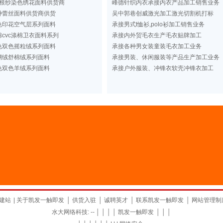
根纱染色绣花面料供货商
峰德针织内衣承接内衣产品加工销售业务
种蕾丝面料供货商供货
吴中郭巷创威激光加工激光切割机打标
色印花空气层系列面料
承接男式t恤衫,polo衫加工销售业务
cvc涤棉卫衣面料系列
承接内外贸毛衣生产毛衣贴牌加工
色双色摇粒绒系列面料
承接各种男女装童装毛衣加工业务
瑚绒舒棉绒系列面料
承接男装、休闲服装等产品生产加工业务
色双色羊绒系列面料
承接户外服装、冲锋衣软壳冲锋衣加工
建站
|
关于凯发一触即发
│
供货入驻
│
诚聘英才
│
联系凯发一触即发
│
网站管理制
水大网络科技: -- │ │ │ │
凯发一触即发
│ │ │