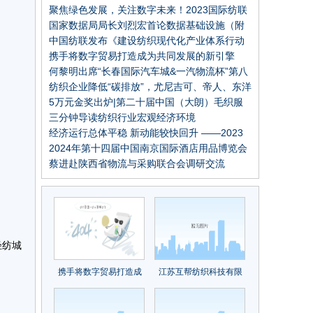
高峰论坛
聚焦绿色发展，关注数字未来！2023国际纺联
年会在绍兴柯桥召开
国家数据局局长刘烈宏首论数据基础设施（附
全文）
中国纺联发布《建设纺织现代化产业体系行动
纲要》，推进七项重点行动！
携手将数字贸易打造成为共同发展的新引擎
——从数贸会看数字经济发展新动能
何黎明出席“长春国际汽车城&一汽物流杯”第八
届全国大学生物流设计大赛签约启动仪式
纺织企业降低“碳排放”，尤尼吉可、帝人、东洋
纺等这些日本企业的经验可以借鉴
5万元金奖出炉|第二十届中国（大朗）毛织服
装设计大赛圆满结束
三分钟导读纺织行业宏观经济环境
经济运行总体平稳 新动能较快回升 ——2023
年11月份制造业pmi分析
2024年第十四届中国南京国际酒店用品博览会
蔡进赴陕西省物流与采购联合会调研交流
轻纺城
携手将数字贸易打造成
江苏互帮纺织科技有限
为共同发展的新引擎
公司董事长任长邦：互
——从数贸会看数字经
帮互助，打造国产莱赛