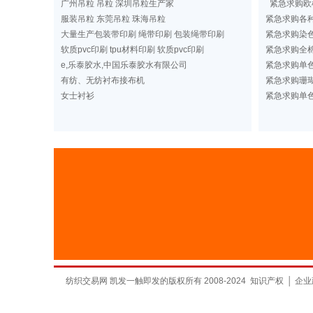
广州吊粒 吊粒 深圳吊粒生产家
紧急求购欧
服装吊粒 东莞吊粒 珠海吊粒
紧急求购各
大量生产包装带印刷 绳带印刷 包装绳带印刷
紧急求购染
软质pvc印刷 tpu材料印刷 软质pvc印刷
紧急求购全棉
e,乐泰胶水,中国乐泰胶水有限公司
紧急求购单
有纺、无纺衬布接布机
紧急求购珊
女士衬衫
紧急求购单
纺织交易网 凯发一触即发的版权所有 2008-2024
知识产权
│
企业