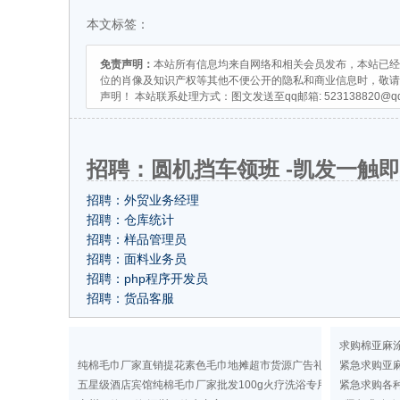
本文标签：
免责声明：
本站所有信息均来自网络和相关会员发布，本站已经
位的肖像及知识产权等其他不便公开的隐私和商业信息时，敬请
声明！ 本站联系处理方式：图文发送至qq邮箱:
523138820@q
招聘：圆机挡车领班 -凯发一触
招聘：外贸业务经理
招聘：仓库统计
招聘：样品管理员
招聘：面料业务员
招聘：php程序开发员
招聘：货品客服
求购棉亚麻
纯棉毛巾厂家直销提花素色毛巾地摊超市货源广告礼品洗浴毛巾
紧急求购亚
五星级酒店宾馆纯棉毛巾厂家批发100g火疗洗浴专用纯色毛巾定做
紧急求购各