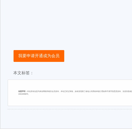
我要申请开通成为会员
本文标签：
免责声明：
本站所有信息均来自网络和相关会员发布，本站已经过审核，如有发现第三者他人利用各种借口理由和不择手段恶意发布、涉及到您或您
15313206870。