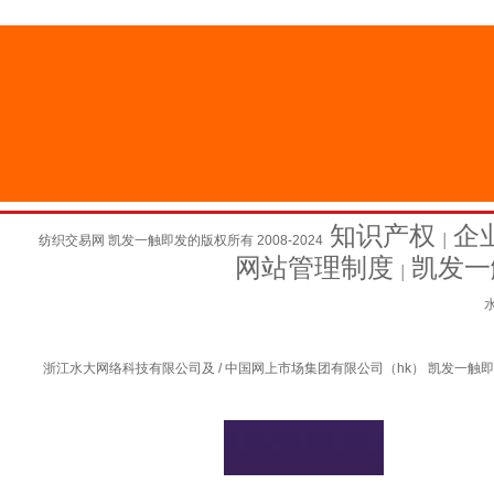
知识产权
企
纺织交易网 凯发一触即发的版权所有 2008-2024
│
网站管理制度
凯发一
│
水
浙江水大网络科技有限公司及 / 中国网上市场集团有限公司（hk） 凯发一触即发的