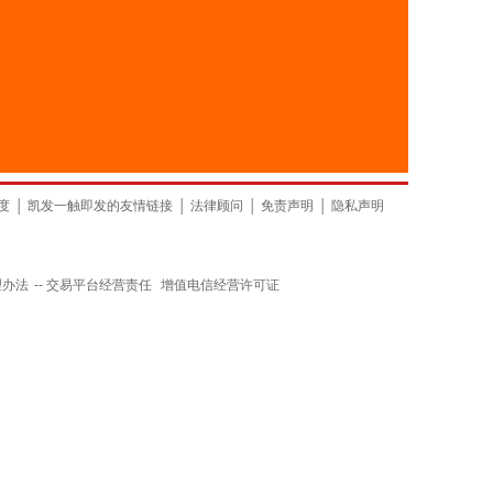
度
│
凯发一触即发的友情链接
│
法律顾问
│
免责声明
│
隐私声明
理办法
--
交易平台经营责任
增值电信经营许可证