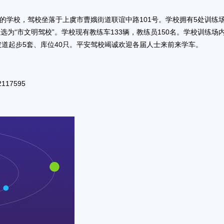
的学校，驾校坐落于上虞市曹娥街道联谊中路101号。学校拥有5处训练
推选为“市文明驾校”。学校现有教练车133辆，教练员150名。学校训练场
坡道起步5套、库位40只。平安驾校竭诚欢迎各届人士来前来学车。
117595