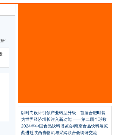
校招生
虞
以时尚设计引领产业转型升级，首届合肥时装
周秀场回顾
为世界经济增长注入新动能 ——第二届全球数
字贸易博览会取得丰硕成果
2024年中国食品饮料博览会/南京食品饮料展览
会
蔡进赴陕西省物流与采购联合会调研交流