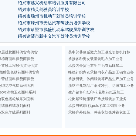
绍兴市越兴机动车培训服务有限公司
绍兴市精英驾驶员培训学校
绍兴市嵊州市机动车驾驶员培训学校
绍兴市嵊州市光达汽车驾驶员培训学校
绍兴市诸暨市鹏盛机动车驾驶员培训学校
绍兴诸暨市新中义汽车驾驶员培训学校
涂层过胶面料供货商供货
吴中郭巷创威激光加工激光切割机打标
麻棉麻面料供货商供货
承接各种男女装童装毛衣加工业务
种窗纱工程纱供货商供货
承接内外贸毛衣生产毛衣贴牌加工
根纱染色绣花面料供货商
峰德针织内衣承接内衣产品加工销售业务
种蕾丝面料供货商供货
承接男装、休闲服装等产品生产加工业务
色印花空气层系列面料
浙铭冲孔制品厂承接冲孔、切雕加工业务
cvc涤棉卫衣面料系列
生产销售印纸印花 花型花纸及加工
色双色摇粒绒系列面料
松岗戴琦诗服装厂承接服装加工业务
瑚绒舒棉绒系列面料
承接男式t恤衫,polo衫加工销售业务
色双色羊绒系列面料
承接户外服装、冲锋衣软壳冲锋衣加工