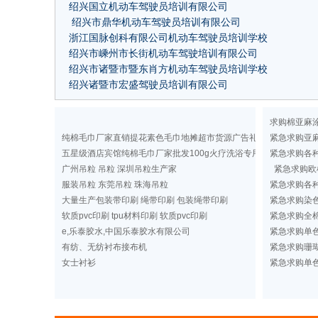
绍兴国立机动车驾驶员培训有限公司
绍兴市鼎华机动车驾驶员培训有限公司
浙江国脉创科有限公司机动车驾驶员培训学校
绍兴市嵊州市长街机动车驾驶培训有限公司
绍兴市诸暨市暨东肖方机动车驾驶员培训学校
绍兴诸暨市宏盛驾驶员培训有限公司
求购棉亚麻
纯棉毛巾厂家直销提花素色毛巾地摊超市货源广告礼品洗浴毛巾
紧急求购亚
五星级酒店宾馆纯棉毛巾厂家批发100g火疗洗浴专用纯色毛巾定做
紧急求购各
广州吊粒 吊粒 深圳吊粒生产家
紧急求购欧
服装吊粒 东莞吊粒 珠海吊粒
紧急求购各
大量生产包装带印刷 绳带印刷 包装绳带印刷
紧急求购染
软质pvc印刷 tpu材料印刷 软质pvc印刷
紧急求购全棉
e,乐泰胶水,中国乐泰胶水有限公司
紧急求购单
有纺、无纺衬布接布机
紧急求购珊
女士衬衫
紧急求购单