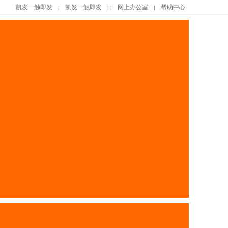
凯发一触即发
凯发一触即发
网上办公室
帮助中心
|
| |
|
|