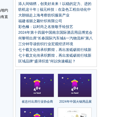
添人间锦绣，创美好未来！以稳的定力、进的
姿态推进纺织现代化产业体系建设，中国纺织
纺机这十年 | 福元科技：在染色工程自动化中
场地约
工业联合会2023年年中工作会议召开
建立优势
大朗镇赴上海考察纺织服装产业
内有直
福建省丽之颖针织有限公司
彩色橼：以时尚之名致敬手绘技艺
2024年第十四届中国南京国际酒店用品博览会
何黎明出席“长春国际汽车城&一汽物流杯”第八
届全国大学生物流设计大赛签约启动仪式
三分钟导读纺织行业宏观经济环境
七十载文化传承织辉煌，再出发砥砺前行续新
章！中国纺织出版社成立70周年纪念大会召开
七十载文化传承织辉煌，再出发砥砺前行续新
章！中国纺织出版社成立70周年纪念大会召开
区域品牌“盛泽织造”何以快速崛起？
崔忠付出席行业协会商
2024年中国火锅用品展
会经济发展指数工作经
会/南京火锅食材展览会
验分享会