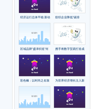
经济运行总体平稳 新动
纺织企业降低“碳排
能较快回升 ——2023年
放”，尤尼吉可、帝人、
11月份制造业pmi分析
东洋纺等这些日本企业
的经验可以借鉴
区域品牌“盛泽织造”何
携手将数字贸易打造成
以快速崛起？
为共同发展的新引擎
——从数贸会看数字经
济发展新动能
彩色橼：以时尚之名致
为世界经济增长注入新
敬手绘技艺
动能 ——第二届全球数
字贸易博览会取得丰硕
成果