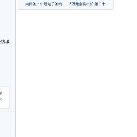
尚尚签：中通电子签约
5万元金奖出炉|第二十
中台凯发一触即发的解
届中国（大朗）毛织服
决方案
装设计大赛圆满结束
轻纺城
单
此