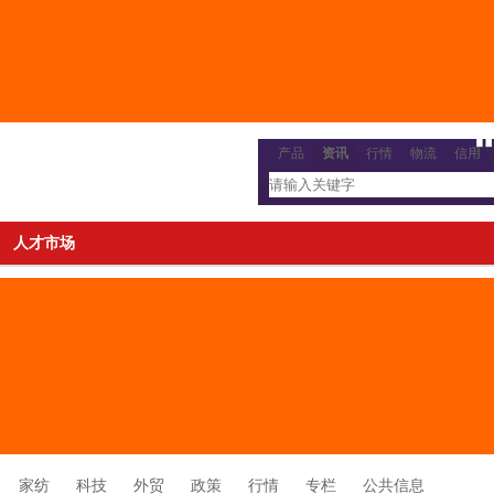
产品
资讯
行情
物流
信用
人才市场
家纺
科技
外贸
政策
行情
专栏
公共信息