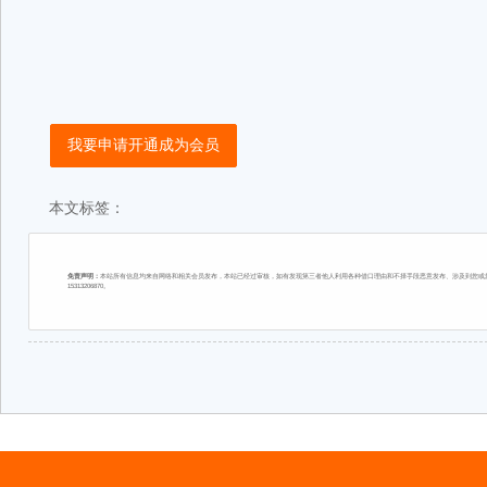
我要申请开通成为会员
本文标签：
免责声明：
本站所有信息均来自网络和相关会员发布，本站已经过审核，如有发现第三者他人利用各种借口理由和不择手段恶意发布、涉及到您或您
15313206870。