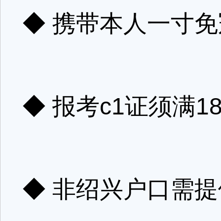
◆ 携带本人一寸
◆ 报考c1证须满1
◆ 非绍兴户口需