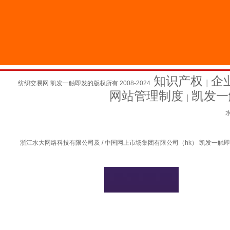
知识产权
企
纺织交易网 凯发一触即发的版权所有 2008-2024
│
网站管理制度
凯发一
│
水
浙江水大网络科技有限公司及 / 中国网上市场集团有限公司（hk） 凯发一触即发的