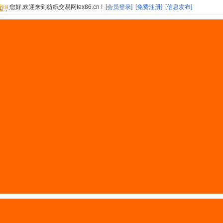
您好,欢迎来到纺织交易网tex86.cn !
[会员登录]
[免费注册]
[信息发布]