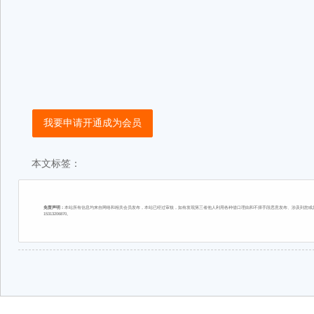
我要申请开通成为会员
本文标签：
免责声明：
本站所有信息均来自网络和相关会员发布，本站已经过审核，如有发现第三者他人利用各种借口理由和不择手段恶意发布、涉及到您或您
15313206870。