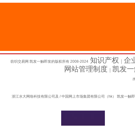
知识产权
企
纺织交易网 凯发一触即发的版权所有 2008-2024
│
网站管理制度
凯发一
│
水
浙江水大网络科技有限公司及 / 中国网上市场集团有限公司（hk） 凯发一触即发的