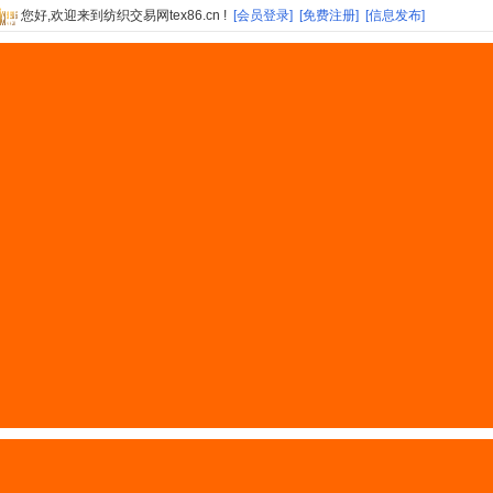
您好,欢迎来到纺织交易网tex86.cn !
[会员登录]
[免费注册]
[信息发布]