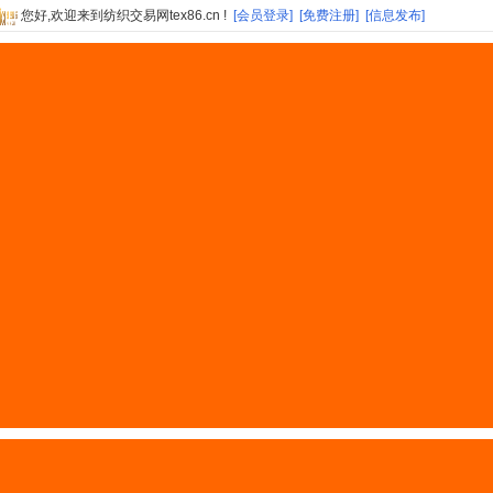
您好,欢迎来到纺织交易网tex86.cn !
[会员登录]
[免费注册]
[信息发布]