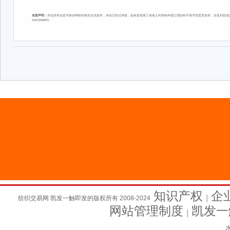
免责声明：
本站所有信息均来自网络和相关会员发布，本站已经过审核，如有发现第三者他人利用各种借口理由和不择手段恶意发布、涉及到您或您
15313206870。
知识产权
企
纺织交易网 凯发一触即发的版权所有 2008-2024
│
网站管理制度
凯发一
│
水