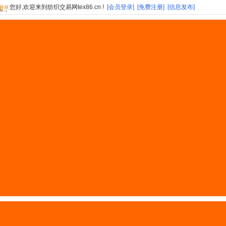
您好,欢迎来到纺织交易网tex86.cn !
[会员登录]
[免费注册]
[信息发布]