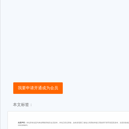
我要申请开通成为会员
本文标签：
免责声明：
本站所有信息均来自网络和相关会员发布，本站已经过审核，如有发现第三者他人利用各种借口理由和不择手段恶意发布、涉及到您或您
15313206870。