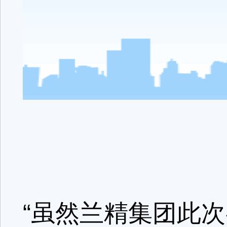
“虽然兰精集团此