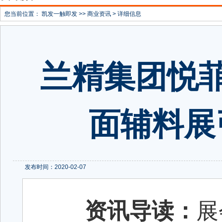
您当前位置：
凯发一触即发
>>
商业资讯
> 详细信息
兰精集团悦菲纤技
面辅料展
发布时间：2020-02-07
资讯导读：
展