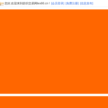
您好,欢迎来到纺织交易网tex86.cn !
[会员登录]
[免费注册]
[信息发布]