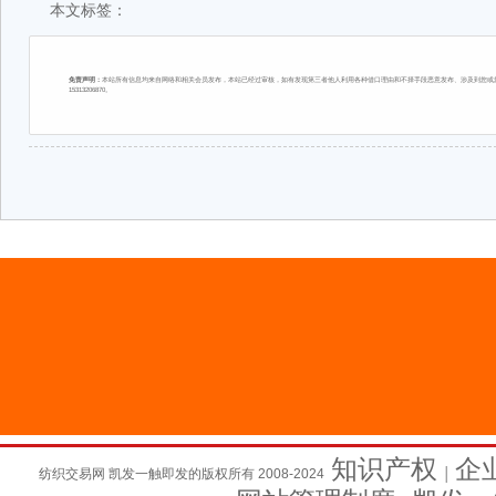
本文标签：
免责声明：
本站所有信息均来自网络和相关会员发布，本站已经过审核，如有发现第三者他人利用各种借口理由和不择手段恶意发布、涉及到您或您
15313206870。
知识产权
企
纺织交易网 凯发一触即发的版权所有 2008-2024
│