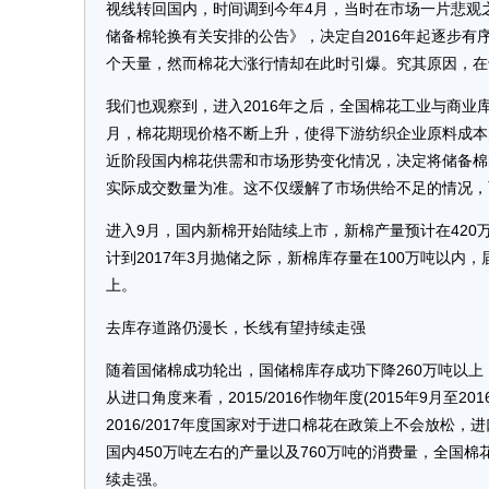
视线转回国内，时间调到今年4月，当时在市场一片悲观
储备棉轮换有关安排的公告》，决定自2016年起逐步有
个天量，然而棉花大涨行情却在此时引爆。究其原因，在
我们也观察到，进入2016年之后，全国棉花工业与商业库存
月，棉花期现价格不断上升，使得下游纺织企业原料成本
近阶段国内棉花供需和市场形势变化情况，决定将储备棉的
实际成交数量为准。这不仅缓解了市场供给不足的情况，
进入9月，国内新棉开始陆续上市，新棉产量预计在420
计到2017年3月抛储之际，新棉库存量在100万吨以
上。
去库存道路仍漫长，长线有望持续走强
随着国储棉成功轮出，国储棉库存成功下降260万吨以上
从进口角度来看，2015/2016作物年度(2015年9月至2
2016/2017年度国家对于进口棉花在政策上不会放松，
国内450万吨左右的产量以及760万吨的消费量，全国
续走强。