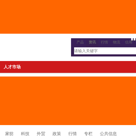
产品
资讯
行情
物流
信用
人才市场
家纺
科技
外贸
政策
行情
专栏
公共信息