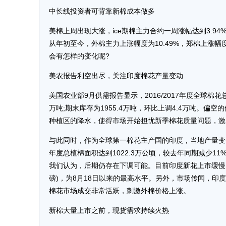
中长线投资者可背靠新棉成本做多
美棉上周出现大涨，ice期棉主力合约一周涨幅达到3.94
从年初至今，外棉主力上涨幅度为10.49%，郑棉上涨幅
会有怎样的变化呢?
美农报告利空出尽，关注印度棉花产量变动
美国农业部9月供需报告显示，2016/2017年度全球棉花总产
万吨;期末库存为1955.4万吨，环比上调4.4万吨。
种植区的降水，使得市场开始担忧新季棉花质量问题，激
与此同时，作为全球第一棉花主产国的印度，当地产量变化
年度总植棉面积达到1022.3万公顷，较去年同期减少11%。
我们认为，后期仍存在下调可能。目前印度新花上市缓慢，国
磅)，为8月18日以来的最高水平。另外，市场传闻，
棉花市场成交非常活跃，刺激外棉价格上涨。
新棉大量上市之前，现货需求持续火热