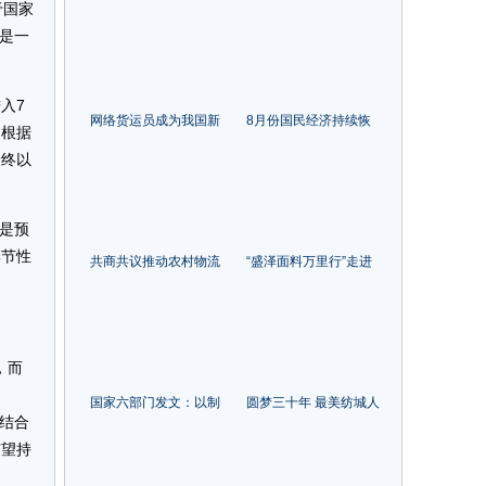
何向光而行？ 中国纺机
四季度盈利有望加速修
于国家
协会理事会给出方向
复
乎是一
入7
网络货运员成为我国新
8月份国民经济持续恢
，根据
职业工种
复 主要指标总体改善
最终以
但是预
季节性
共商共议推动农村物流
“盛泽面料万里行”走进
服务水平全面提升
荆楚大地湖北
，而
国家六部门发文：以制
圆梦三十年 最美纺城人
样结合
造业为重点，加大引资
| 以原创之力，为品牌赋
力度
能！访浙江捷信纺织科
有望持
技有限公司总经理刘化