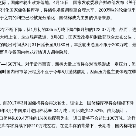
之际，国储棉轮出政策落地。4月15日，国家发改委联合财政部发布《关
序消化国家储备棉库存，将储备规模调整至合理水平。200万吨的轮储似
于之前的利空已经被充分消化，国储棉成为主要的供给来源。
不断下降，从1月初的335.5万吨下降到9月初的122.37万吨。然而，进
大幅上涨，企业怨声载道。8月8日，国家发改委和财政部联合发布公告
轮出时间从8月31日延长至9月30日，年度轮出总量不限于200万吨，
而且使得国内棉花行情进入调整阶段。
万—450万吨。对于后市而言，新棉大量上市将会对市场形成一定压力，
内，届时国内棉市紧张程度不亚于今年5月抛储前期，因而压力也主要体现在
，而2017年3月国储棉将会再次轮出。理论上，国储棉库存将会继续下降
016年8月)中国累计进口棉花96.04万吨，同比减少42.52%。由此预计，
进口仍将以89.4万吨的1%关税配额为主，进口量将不会超过100万吨。这
棉花库存将持续下降210万吨左右。在去库存的背景下，长期看，国内棉花