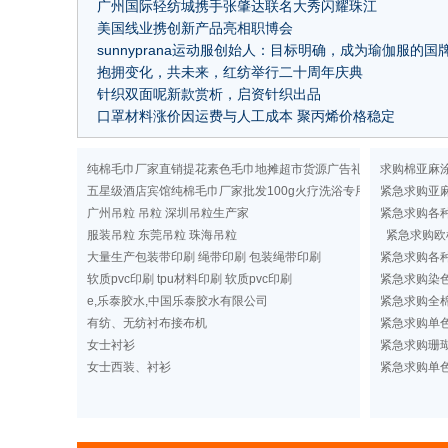
广州国际轻纺城携手张肇达联名大秀闪耀珠江
美国线业携创新产品亮相职博会
sunnyprana运动服创始人：目标明确，成为瑜伽服的国
抱拥变化，共未来，红纺举行二十周年庆典
针织双面呢新款赏析，启资针织出品
口罩材料涨价因运费与人工成本 聚丙烯价格稳定
纯棉毛巾厂家直销提花素色毛巾地摊超市货源广告礼品洗浴毛巾
求购棉亚麻
五星级酒店宾馆纯棉毛巾厂家批发100g火疗洗浴专用纯色毛巾定做
紧急求购亚
广州吊粒 吊粒 深圳吊粒生产家
紧急求购各
服装吊粒 东莞吊粒 珠海吊粒
紧急求购欧
大量生产包装带印刷 绳带印刷 包装绳带印刷
紧急求购各
软质pvc印刷 tpu材料印刷 软质pvc印刷
紧急求购染
e,乐泰胶水,中国乐泰胶水有限公司
紧急求购全棉
有纺、无纺衬布接布机
紧急求购单
女士衬衫
紧急求购珊
女士西装、衬衫
紧急求购单