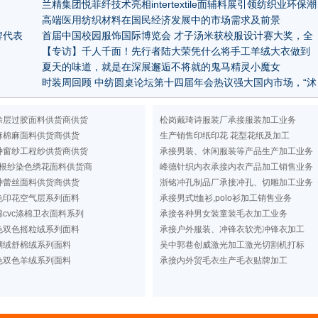
兰精集团悦菲纤技术亮相intertextile面辅料展引领纺织业环保潮
流
高端医用纺织材料在国民经济发展中的市场需求及前景
牌代表
首届中国校园服饰国际博览会 才子汤米获校服设计赛大奖，全
场最佳黑马
【专访】千人千面！先行者陆大荣凭什么将手工羊绒大衣做到
极致？
夏天的味道，就是在深展邂逅不将就的鬼马精灵小魔女
时装周回顾 中纺圆桌论坛第十四届年会热议强大国内市场，“沭
阳杯”2018全国纺织行业新闻“双十佳”揭晓
涂层过胶面料供货商供货
松岗戴琦诗服装厂承接服装加工业务
麻棉麻面料供货商供货
生产销售印纸印花 花型花纸及加工
种窗纱工程纱供货商供货
承接男装、休闲服装等产品生产加工业务
根纱染色绣花面料供货商
峰德针织内衣承接内衣产品加工销售业务
种蕾丝面料供货商供货
浙铭冲孔制品厂承接冲孔、切雕加工业务
色印花空气层系列面料
承接男式t恤衫,polo衫加工销售业务
cvc涤棉卫衣面料系列
承接各种男女装童装毛衣加工业务
色双色摇粒绒系列面料
承接户外服装、冲锋衣软壳冲锋衣加工
瑚绒舒棉绒系列面料
吴中郭巷创威激光加工激光切割机打标
色双色羊绒系列面料
承接内外贸毛衣生产毛衣贴牌加工