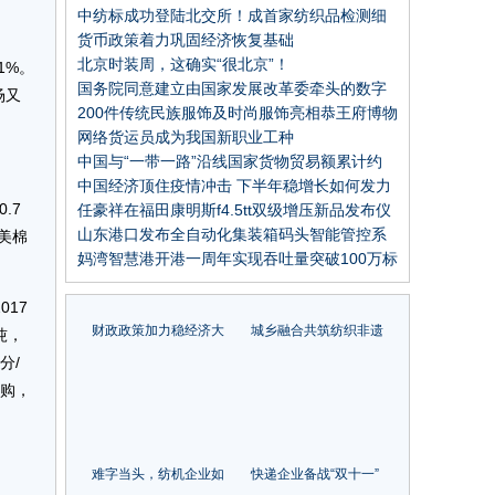
2022国际纺联年会在瑞士召开
中纺标成功登陆北交所！成首家纺织品检测细
分领域上市公司
货币政策着力巩固经济恢复基础
北京时装周，这确实“很北京”！
1%。
国务院同意建立由国家发展改革委牵头的数字
场又
经济发展部际联席会议制度
200件传统民族服饰及时尚服饰亮相恭王府博物
馆，中华民族服饰艺术展览隆重开幕
网络货运员成为我国新职业工种
中国与“一带一路”沿线国家货物贸易额累计约
12万亿美元
中国经济顶住疫情冲击 下半年稳增长如何发力
.7
任豪祥在福田康明斯f4.5tt双级增压新品发布仪
式上的讲话
山东港口发布全自动化集装箱码头智能管控系
美棉
统
妈湾智慧港开港一周年实现吞吐量突破100万标
箱
17
财政政策加力稳经济大
城乡融合共筑纺织非遗
吨，
盘 巩固经济回暖向稳趋
生态圈——第六届中国
分/
势
纺织非遗大会即将召开
采购，
难字当头，纺机企业如
快递企业备战“双十一”