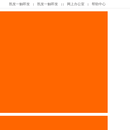
凯发一触即发
凯发一触即发
网上办公室
帮助中心
|
| |
|
|