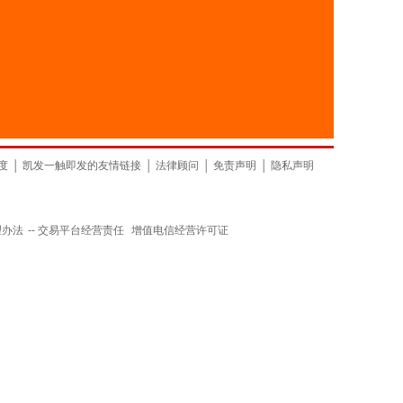
度
│
凯发一触即发的友情链接
│
法律顾问
│
免责声明
│
隐私声明
理办法
--
交易平台经营责任
增值电信经营许可证