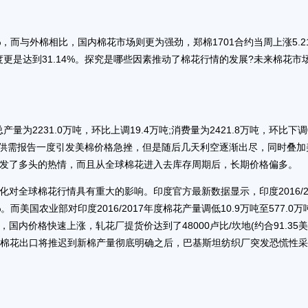
%，而与外棉相比，国内棉花市场则更为强劲，郑棉1701合约当周上涨5.2
度更是达到31.14%。探究是哪些因素推动了棉花行情的发展?未来棉花市
量为2231.0万吨，环比上调19.4万吨;消费量为2421.8万吨，环比下调0
偏空的供需报告一度引发美棉价格急挫，但是随后几天利空逐渐出尽，同时叠加
发了多头的热情，而且从全球棉花进入去库存周期后，长期价格偏多。
对全球棉花行情具有重大的影响。印度官方最新数据显示，印度2016/20
而美国农业部对印度2016/2017年度棉花产量调低10.9万吨至577.0万
内价格快速上涨，轧花厂提货价达到了48000卢比/坎地(约合91.35美
印度棉花出口将推迟到新棉产量彻底明确之后，巴基斯坦纺织厂突发恐慌性