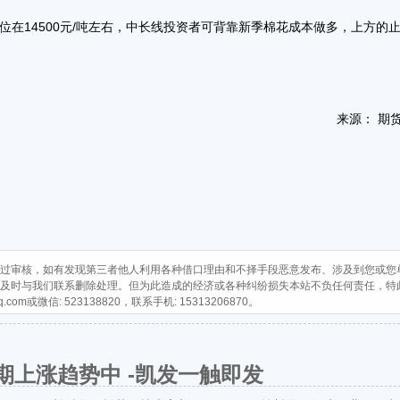
在14500元/吨左右，中长线投资者可背靠新季棉花成本做多，上方的
来源： 期
过审核，如有发现第三者他人利用各种借口理由和不择手段恶意发布、涉及到您或您
及时与我们联系删除处理。但为此造成的经济或各种纠纷损失本站不负任何责任，特
q.com
或微信: 523138820，联系手机: 15313206870。
期上涨趋势中 -凯发一触即发