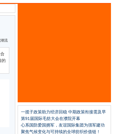
织潮流
1合
情的
一揽子政策助力经济回稳 中期政策衔接需及早
谋划
第91届国际毛纺大会在濮院开幕
心系国防爱国拥军，友谊国际集团为强军建功
立业
聚焦气候变化与可持续的全球纺织价值链！