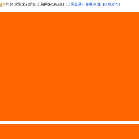
您好,欢迎来到纺织交易网tex86.cn !
[会员登录]
[免费注册]
[信息发布]