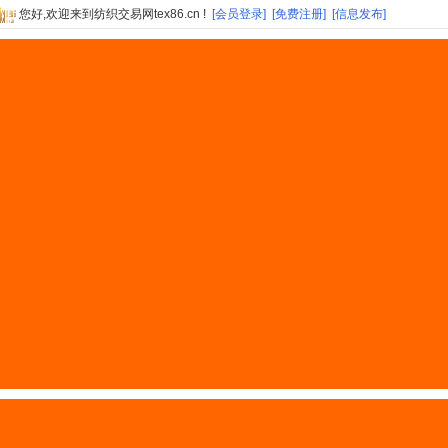
您好,欢迎来到纺织交易网tex86.cn !
[会员登录]
[免费注册]
[信息发布]