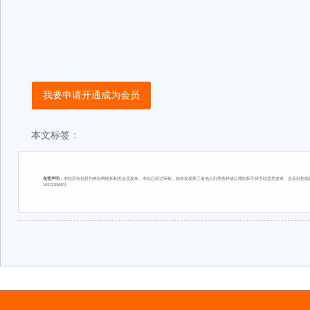
我要申请开通成为会员
本文标签：
免责声明：
本站所有信息均来自网络和相关会员发布，本站已经过审核，如有发现第三者他人利用各种借口理由和不择手段恶意发布、涉及到您或您
15313206870。