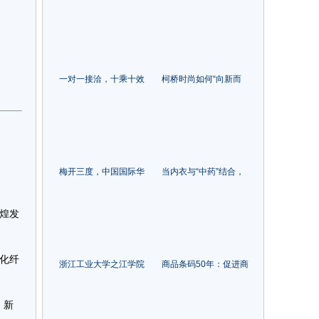
服饰”！“丝路柯桥·布满
中国纺织户外产业发展
全球”走进武汉精准产业
大会在信阳举办!
对接会圆满举办
一对一接洽，十乘十效
柯桥时尚如何“向新而
应！2023“布行天下”精
生”？
准对接会成功举办
梅开三度，中国国际华
当内衣与“中药”结合，
服设计大赛韩国赛区启
会发生哪些微妙变化？
动！
潮汕服博会侧记
煌发
化纤
浙江工业大学之江学院
商品条码50年：促进商
首届服装设计毕业秀登
品流通，助力数字中国
陆柯桥时尚周
。新