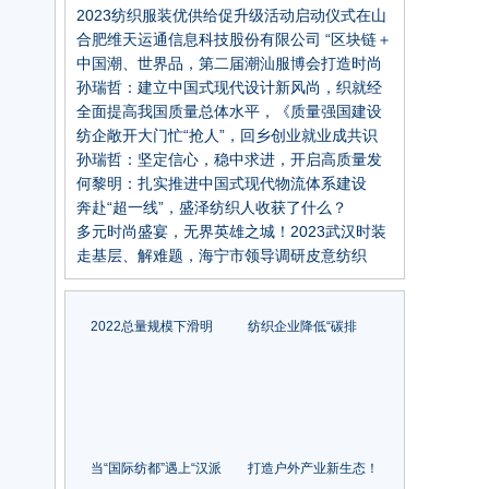
2023纺织服装优供给促升级活动启动仪式在山
东威海举行
合肥维天运通信息科技股份有限公司 “区块链＋
供应链金融” 创新应用案例
中国潮、世界品，第二届潮汕服博会打造时尚
风向标
孙瑞哲：建立中国式现代设计新风尚，织就经
纬新气象！
全面提高我国质量总体水平，《质量强国建设
纲要》发布
纺企敞开大门忙“抢人”，回乡创业就业成共识
孙瑞哲：坚定信心，稳中求进，开启高质量发
展新局面
何黎明：扎实推进中国式现代物流体系建设
奔赴“超一线”，盛泽纺织人收获了什么？
多元时尚盛宴，无界英雄之城！2023武汉时装
周圆满闭幕
走基层、解难题，海宁市领导调研皮意纺织
2022总量规模下滑明
纺织企业降低“碳排
显，纺织专业市场流通
放”，尤尼吉可、帝人、
和地区布局将迎新变化
东洋纺等这些日本企业
的经验可以借鉴
当“国际纺都”遇上“汉派
打造户外产业新生态！