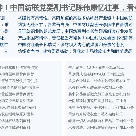
神！中国纺联党委副书记陈伟康忆往事，看
箭鹿
构建具有高韧性、高附加值的高技术纺织品产业链！中国纺联
龙：唯
副会长李陵申解读《指导意见》的愿景
纺织无处不在，吾辈当自强！中国纺联副会长李陵申自豪讲述
与美
编织世界！
见证纺织业跨越式发展，中国纺联副会长徐迎新解读行业发展
社、
成就与机遇
产业报国有情怀，责任担当有精神！中国纺联党委副书记陈伟
年的
敏讲
康忆往事，看今朝！
中国纺联会长孙瑞哲：谈纺织人内心的温度和做事的态度
业，人
纺织春之声 | 政协委员杨勋：强化本土品牌软实力和时尚话语
权，从提升国货采购意识做起
涂层过胶面料供货商供货
生产销售印纸印花 花型花纸及加工
麻棉麻面料供货商供货
承接男式t恤衫,polo衫加工销售业务
种窗纱工程纱供货商供货
承接户外服装、冲锋衣软壳冲锋衣加工
根纱染色绣花面料供货商
承接各种男女装童装毛衣加工业务
种蕾丝面料供货商供货
吴中郭巷创威激光加工激光切割机打标
色印花空气层系列面料
松岗戴琦诗服装厂承接服装加工业务
cvc涤棉卫衣面料系列
浙铭冲孔制品厂承接冲孔、切雕加工业务
色双色摇粒绒系列面料
承接内外贸毛衣生产毛衣贴牌加工
瑚绒舒棉绒系列面料
峰德针织内衣承接内衣产品加工销售业务
色双色羊绒系列面料
承接男装、休闲服装等产品生产加工业务