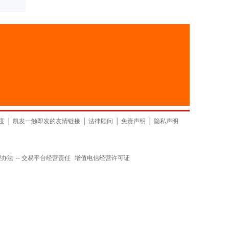
度
│
凯发一触即发的友情链接
│
法律顾问
│
免责声明
│
隐私声明
理办法
--
交易平台经营责任
增值电信经营许可证