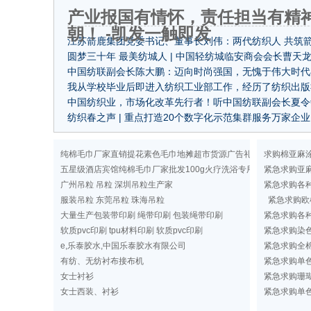
产业报国有情怀，责任担当有精
朝！ -凯发一触即发
江苏箭鹿集团党委书记、董事长刘伟：两代纺织人 共筑
梦！
圆梦三十年 最美纺城人 | 中国轻纺城临安商会会长曹天
有坚定，与柯桥纺织同心共赢
中国纺联副会长陈大鹏：迈向时尚强国，无愧于伟大时代
好事业
我从学校毕业后即进入纺织工业部工作，经历了纺织出版
纺织贸促会和联合会的工作，经常为中国纺织工业这几十
中国纺织业，市场化改革先行者！听中国纺联副会长夏令
辉煌发展感到欣慰和自豪。
述那些难忘瞬间
纺织春之声 | 重点打造20个数字化示范集群服务万家企
大代表陈丽芬还带来了这些建议……
纯棉毛巾厂家直销提花素色毛巾地摊超市货源广告礼品洗浴毛巾
求购棉亚麻
五星级酒店宾馆纯棉毛巾厂家批发100g火疗洗浴专用纯色毛巾定做
紧急求购亚
广州吊粒 吊粒 深圳吊粒生产家
紧急求购各
服装吊粒 东莞吊粒 珠海吊粒
紧急求购欧
大量生产包装带印刷 绳带印刷 包装绳带印刷
紧急求购各
软质pvc印刷 tpu材料印刷 软质pvc印刷
紧急求购染
e,乐泰胶水,中国乐泰胶水有限公司
紧急求购全棉
有纺、无纺衬布接布机
紧急求购单
女士衬衫
紧急求购珊
女士西装、衬衫
紧急求购单