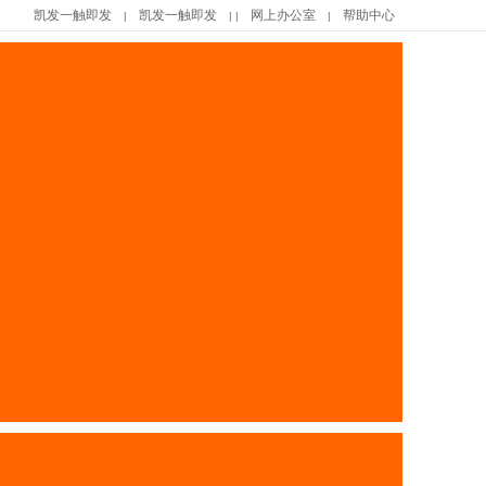
凯发一触即发
凯发一触即发
网上办公室
帮助中心
|
| |
|
|