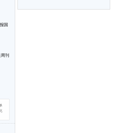
。
报国
装周刊
单
此