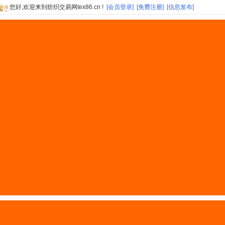
您好,欢迎来到纺织交易网tex86.cn !
[会员登录]
[免费注册]
[信息发布]