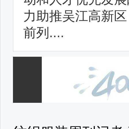
力助推吴江高新区
前列....