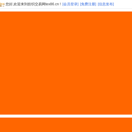
您好,欢迎来到纺织交易网tex86.cn !
[会员登录]
[免费注册]
[信息发布]