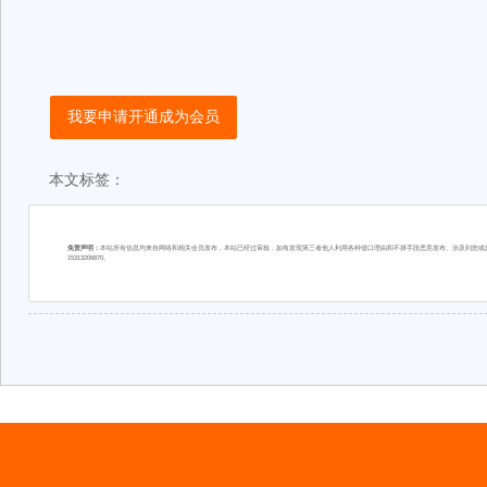
我要申请开通成为会员
本文标签：
免责声明：
本站所有信息均来自网络和相关会员发布，本站已经过审核，如有发现第三者他人利用各种借口理由和不择手段恶意发布、涉及到您或您
15313206870。