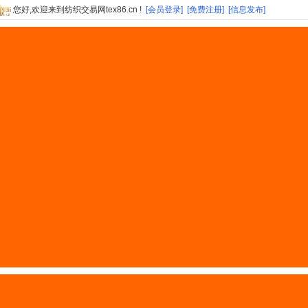
您好,欢迎来到纺织交易网tex86.cn !
[会员登录]
[免费注册]
[信息发布]