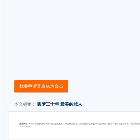
我要申请开通成为会员
本文标签：
圆梦三十年
最美纺城人
免责声明：
本站所有信息均来自网络和相关会员发布，本站已经过审核，如有发现第三者他人利用各种借口理由和不择手段恶意发布、涉及到您或您
15313206870。