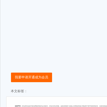
我要申请开通成为会员
本文标签：
免责声明：
本站所有信息均来自网络和相关会员发布，本站已经过审核，如有发现第三者他人利用各种借口理由和不择手段恶意发布、涉及到您或您