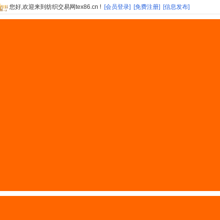
您好,欢迎来到纺织交易网tex86.cn !
[会员登录]
[免费注册]
[信息发布]